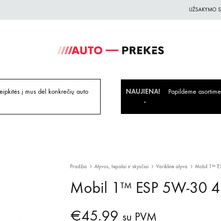
UŽSAKYMO S
Auto-
Auto
Prekes.lt
Prekes
geriausiomis
ipkitės į mus dėl konkrečių auto
NAUJIENA!
Papildėme asortiment
kainomis
Pradžia
Alyvos, tepalai ir skysčiai
Variklinė alyva
Mobil 1™ E
Mobil 1™ ESP 5W-30 4
€
45.99
su PVM