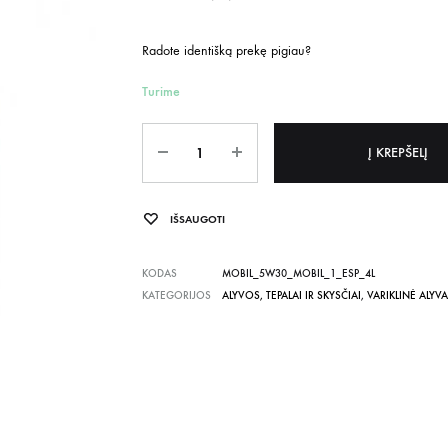
Radote identišką prekę pigiau?
Turime
Kiekis
Į KREPŠELĮ
IŠSAUGOTI
KODAS
MOBIL_5W30_MOBIL_1_ESP_4L
KATEGORIJOS
ALYVOS, TEPALAI IR SKYSČIAI
,
VARIKLINĖ ALYVA