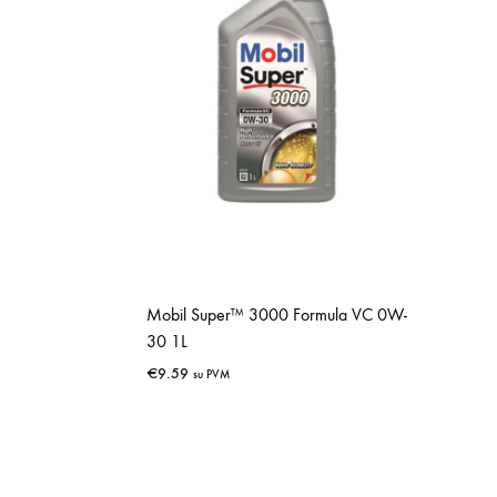
Mobil Super™ 3000 Formula VC 0W-
30 1L
€
9.59
su PVM
IŠSAUGOTI
IŠSAUGOTI