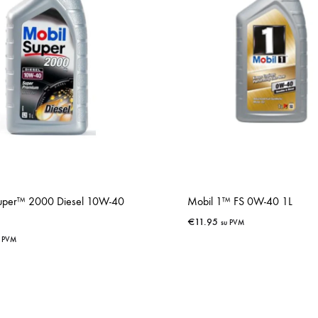
uper™ 2000 Diesel 10W-40
Mobil 1™ FS 0W-40 1L
€
11.95
su PVM
u PVM
IŠSAUGOTI