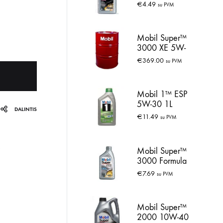
10W-40 1L
€
4.49
su PVM
Mobil Super™
3000 XE 5W-
30 60L
€
369.00
su PVM
Mobil 1™ ESP
5W-30 1L
DALINTIS
€
11.49
su PVM
Mobil Super™
3000 Formula
FE 5W-30 1L
€
7.69
su PVM
Mobil Super™
2000 10W-40