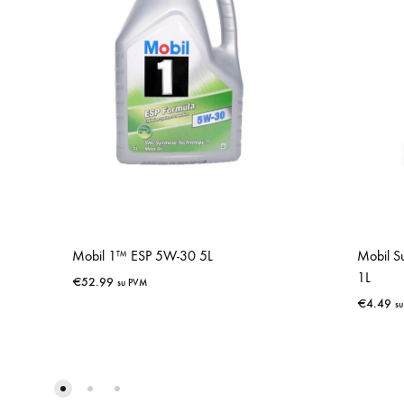
Mobil 1™ ESP 5W-30 5L
Mobil S
1L
€
52.99
su PVM
€
4.49
s
IŠSAUGOTI