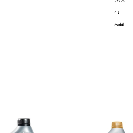
5W30
4 L
Mobil