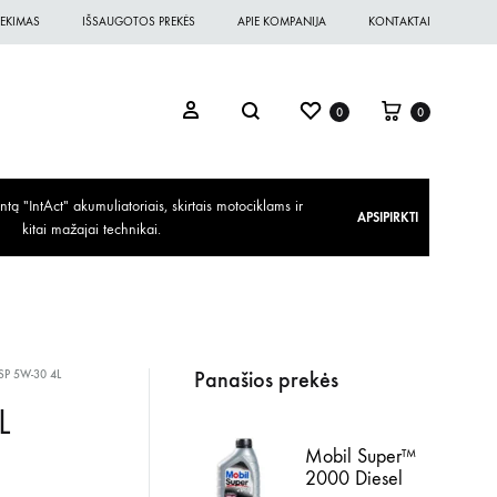
EKIMAS
IŠSAUGOTOS PREKĖS
APIE KOMPANIJA
KONTAKTAI
0
0
ą "IntAct" akumuliatoriais, skirtais motociklams ir
APSIPIRKTI
kitai mažajai technikai.
Panašios prekės
SP 5W-30 4L
L
Mobil Super™
2000 Diesel