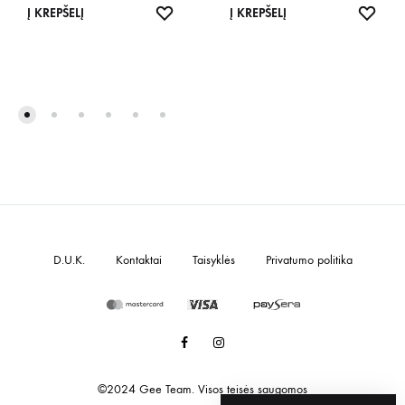
IŠSAUGOTI
IŠSA
Į KREPŠELĮ
Į KREPŠELĮ
D.U.K.
Kontaktai
Taisyklės
Privatumo politika
Facebook
Instagram
©2024 Gee Team. Visos teisės saugomos