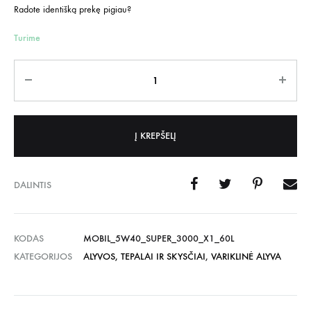
Radote identišką prekę pigiau?
Turime
Kiekis
Į KREPŠELĮ
DALINTIS
KODAS
MOBIL_5W40_SUPER_3000_X1_60L
KATEGORIJOS
ALYVOS, TEPALAI IR SKYSČIAI
,
VARIKLINĖ ALYVA