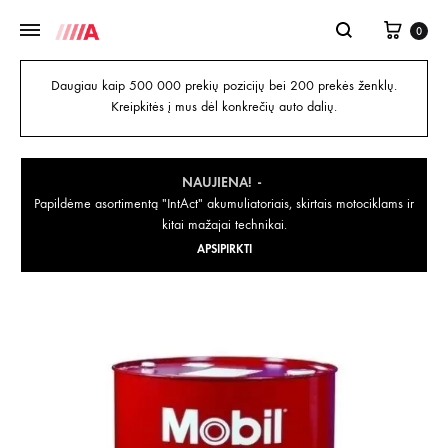
0
Daugiau kaip 500 000 prekių pozicijų bei 200 prekės ženklų.
Kreipkitės į mus dėl konkrečių auto dalių.
NAUJIENA!
Papildėme asortimentą "IntAct" akumuliatoriais, skirtais motociklams ir
kitai mažajai technikai.
APSIPIRKTI