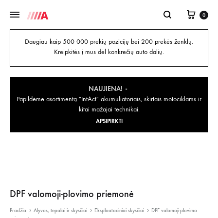
0
Daugiau kaip 500 000 prekių pozicijų bei 200 prekės ženklų.
Kreipkitės į mus dėl konkrečių auto dalių.
NAUJIENA!
Papildėme asortimentą "IntAct" akumuliatoriais, skirtais motociklams ir
kitai mažajai technikai.
APSIPIRKTI
DPF valomoji-plovimo priemonė
Pradžia
Alyvos, tepalai ir skysčiai
Eksploataciniai skysčiai
DPF valomoji-plovimo