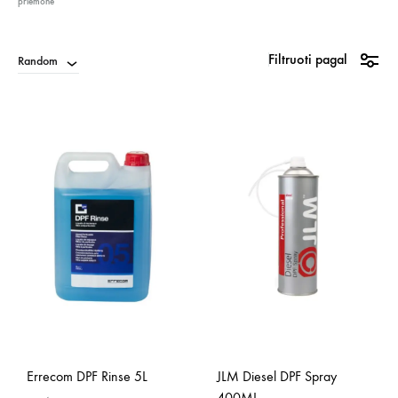
priemonė
Filtruoti pagal
Random
Errecom DPF Rinse 5L
JLM Diesel DPF Spray
400ML