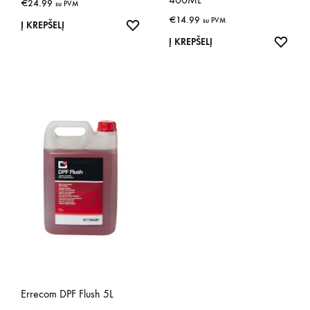
€
24.99
su PVM
€
14.99
su PVM
IŠSAUGOTI
Į KREPŠELĮ
IŠSA
Į KREPŠELĮ
Errecom DPF Flush 5L