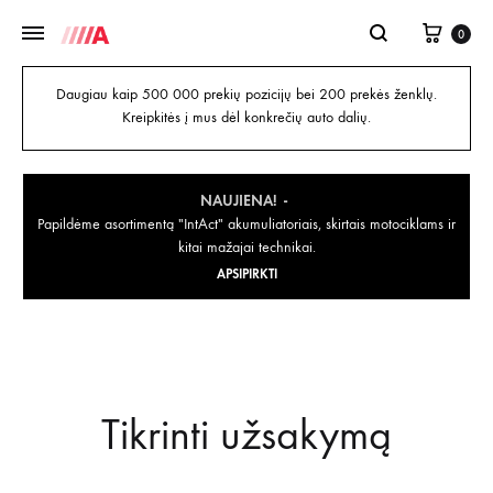
0
Daugiau kaip 500 000 prekių pozicijų bei 200 prekės ženklų.
Kreipkitės į mus dėl konkrečių auto dalių.
NAUJIENA!
Papildėme asortimentą "IntAct" akumuliatoriais, skirtais motociklams ir
kitai mažajai technikai.
APSIPIRKTI
Tikrinti užsakymą