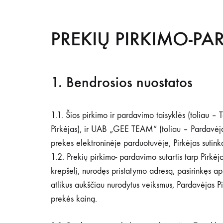
PREKIŲ PIRKIMO-PA
1. Bendrosios nuostatos
1.1. Šios pirkimo ir pardavimo taisyklės (toliau –
Pirkėjas), ir UAB „GEE TEAM“ (toliau – Pardavėjas
prekes elektroninėje parduotuvėje, Pirkėjas sutinka
1.2. Prekių pirkimo- pardavimo sutartis tarp Pirkė
krepšelį, nurodęs pristatymo adresą, pasirinkęs a
atlikus aukščiau nurodytus veiksmus, Pardavėjas Pi
prekės kainą.