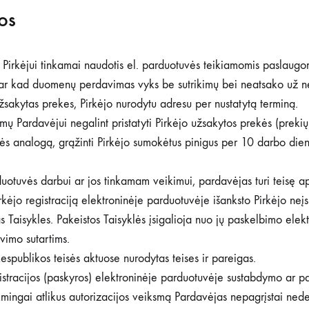
os
s Pirkėjui tinkamai naudotis el. parduotuvės teikiamomis paslaugom
ar kad duomenų perdavimas vyks be sutrikimų bei neatsako už ne
 užsakytas prekes, Pirkėjo nurodytu adresu per nustatytą terminą.
ų Pardavėjui negalint pristatyti Pirkėjo užsakytos prekės (prekių) 
ekės analogą, grąžinti Pirkėjo sumokėtus pinigus per 10 darbo di
uotuvės darbui ar jos tinkamam veikimui, pardavėjas turi teisę apr
kėjo registraciją elektroninėje parduotuvėje išanksto Pirkėjo neįs
ias Taisykles. Pakeistos Taisyklės įsigalioja nuo jų paskelbimo el
vimo sutartims.
 Respublikos teisės aktuose nurodytas teises ir pareigas.
tracijos (paskyros) elektroninėje parduotuvėje sustabdymo ar panai
mingai atlikus autorizacijos veiksmą Pardavėjas nepagrįstai nedel