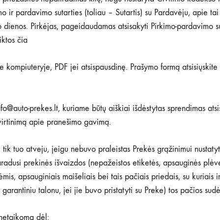
o ir pardavimo sutarties (toliau – Sutartis) su Pardavėju, apie t
 dienos. Pirkėjas, pageidaudamas atsisakyti Pirkimo-pardavimo suta
iktos čia
ite kompiuteryje, PDF jei atsispausdinę. Prašymo formą atsisiųskit
nfo@auto-prekes.lt, kuriame būtų aiškiai išdėstytas sprendimas ats
virtinimą apie pranešimo gavimą.
i tik tuo atveju, jeigu nebuvo praleistas Prekės grąžinimui nustaty
dusi prekinės išvaizdos (nepažeistos etiketės, apsauginės plėvelės
ėmis, apsauginiais maišeliais bei tais pačiais priedais, su kuriais
 garantiniu talonu, jei jie buvo pristatyti su Preke) tos pačios sudė
 netaikoma dėl: