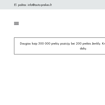
El. paštas: info@auto-prekes.lt
Daugiau kaip 500 000 prekių pozicijų bei 200 prekės ženklų. Kre
dalių.