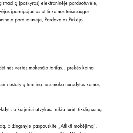
istraciją (paskyros) elektroninėje parduotuvėje,
davėjas įpareigojamas atitinkamos teisėsaugos
ktroninėje parduotuvėje, Pardavėjas Pirkėjo
dėtinės vertės mokesčio tarifas. Į prekės kainą
 per nustatytą terminą nesumoka nurodytos kainos,
ti, o kurjeriui atvykus, reikia turėti tikslią sumą
dą. 5 žingsnyje paspauskite „Atlikti mokėjimą”,