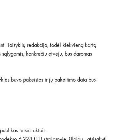
nti Taisyklių redakcija, todėl kiekvieną kartą
is sąlygomis, konkrečiu atveju, bus daromas
yklės buvo pakeistos ir jų pakeitimo data bus
publikos teisės aktais.
odekso 6.228 (11) straipsnyje, išlaidų , atsisakyti