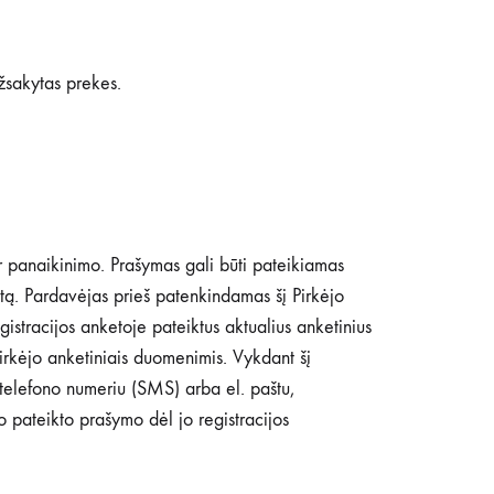
užsakytas prekes.
ar panaikinimo. Prašymas gali būti pateikiamas
etą. Pardavėjas prieš patenkindamas šį Pirkėjo
gistracijos anketoje pateiktus aktualius anketinius
Pirkėjo anketiniais duomenimis. Vykdant šį
u telefono numeriu (SMS) arba el. paštu,
 pateikto prašymo dėl jo registracijos