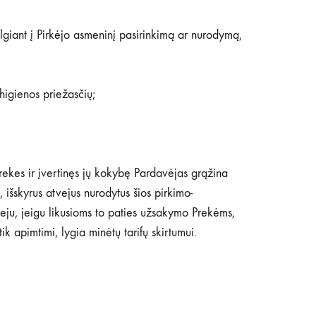
lgiant į Pirkėjo asmeninį pasirinkimą ar nurodymą,
higienos priežasčių;
 Prekes ir įvertinęs jų kokybę Pardavėjas grąžina
išskyrus atvejus nurodytus šios pirkimo-
tveju, jeigu likusioms to paties užsakymo Prekėms,
ik apimtimi, lygia minėtų tarifų skirtumui.