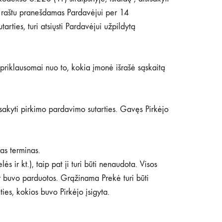
ai raštu pranešdamas Pardavėjui per 14
rties, turi atsiųsti Pardavėjui užpildytą
e priklausomai nuo to, kokia įmonė išrašė sąskaitą
isakyti pirkimo pardavimo sutarties. Gavęs Pirkėjo
tas terminas.
 ir kt.), taip pat ji turi būti nenaudota. Visos
 ir buvo parduotos. Grąžinama Prekė turi būti
ties, kokios buvo Pirkėjo įsigyta.