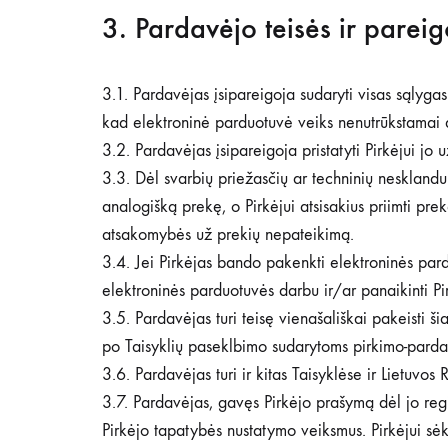
3. Pardavėjo teisės ir pareig
3.1. Pardavėjas įsipareigoja sudaryti visas sąlyga
kad elektroninė parduotuvė veiks nenutrūkstamai 
3.2. Pardavėjas įsipareigoja pristatyti Pirkėjui jo
3.3. Dėl svarbių priežasčių ar techninių nesklandum
analogišką prekę, o Pirkėjui atsisakius priimti pr
atsakomybės už prekių nepateikimą.
3.4. Jei Pirkėjas bando pakenkti elektroninės pard
elektroninės parduotuvės darbu ir/ar panaikinti Pir
3.5. Pardavėjas turi teisę vienašališkai pakeisti š
po Taisyklių paseklbimo sudarytoms pirkimo-parda
3.6. Pardavėjas turi ir kitas Taisyklėse ir Lietuvos
3.7. Pardavėjas, gavęs Pirkėjo prašymą dėl jo regis
Pirkėjo tapatybės nustatymo veiksmus. Pirkėjui sėk