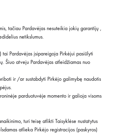
is, tačiau Pardavėjas nesuteikia jokių garantijų ,
didelius netikslumus.
tai Pardavėjas įsipareigoja Pirkėjui pasiūlyti
enų. Šiuo atveju Pardavėjas atleidžiamas nuo
iboti ir /ar sustabdyti Pirkėjo galimybę naudotis
pėjus.
ektroninėje parduotuvėje momento ir galioja visoms
kinimo, turi teisę atlikti Taisyklėse nustatytus
sdamas atlieka Pirkėjo registracijos (paskyros)