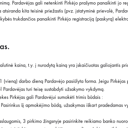
imą. Pardavėjas gali netenkinti Pirkėjo prašymo panaikinti jo reg
a atsiranda kita teisinė priežastis (pvz. įstatyminė prievolė, Par
aplinkybės trukdančios panaikinti Pirkėjo registraciją (paskyrą) ele
as.
utinė kaina, t.y. į nurodytą kainą yra įskaičiuotas galiojantis pri
 1 (vieną) darbo dieną Pardavėjo pasiūlyta forma. Jeigu Pirkėjas
dėl Pardavėjas turi teisę sustabdyti užsakymo vykdymą.
rekes Pirkėjas gali Pardavėjui sumokėti trimis būdais :
s. Pasirinkus šį apmokėjimo būdą, užsakymas iškart pradedamas vykdy
aslaugomis, 3 pirkimo žingsnyje pasirinkite reikiamo banko nuoro