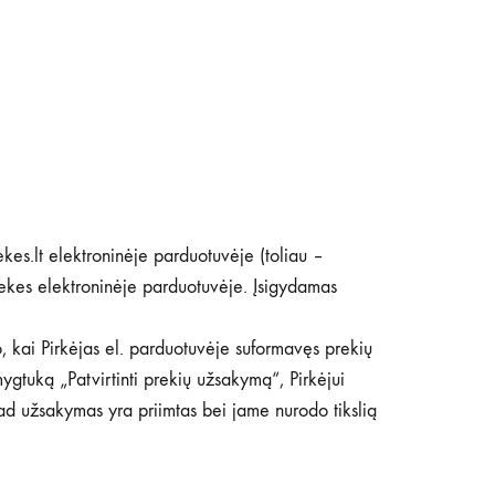
ekes.lt elektroninėje parduotuvėje (toliau –
rekes elektroninėje parduotuvėje. Įsigydamas
o, kai Pirkėjas el. parduotuvėje suformavęs prekių
gtuką „Patvirtinti prekių užsakymą“, Pirkėjui
kad užsakymas yra priimtas bei jame nurodo tikslią