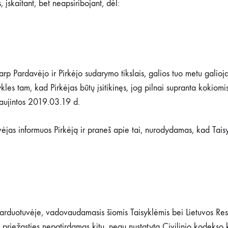
, įskaitant, bet neapsiribojant, dėl:
arp Pardavėjo ir Pirkėjo sudarymo tikslais, galios tuo metu galioja
les tam, kad Pirkėjas būtų įsitikinęs, jog pilnai supranta kokiom
naujintos 2019.03.19 d.
ėjas informuos Pirkėją ir praneš apie tai, nurodydamas, kad Tais
e parduotuvėje, vadovaudamasis šiomis Taisyklėmis bei Lietuvos Res
 priežasties nepatirdamas kitų, negu nustatyta Civilinio kodekso k