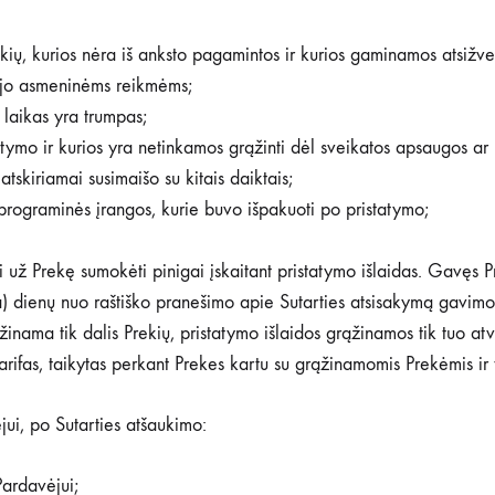
ių, kurios nėra iš anksto pagamintos ir kurios gaminamos atsižve
rkėjo asmeninėms reikmėms;
 laikas yra trumpas;
tymo ir kurios yra netinkamos grąžinti dėl sveikatos apsaugos ar 
tskiriamai susimaišo su kitais daiktais;
rograminės įrangos, kurie buvo išpakuoti po pristatymo;
isi už Prekę sumokėti pinigai įskaitant pristatymo išlaidas. Gavęs
a) dienų nuo raštiško pranešimo apie Sutarties atsisakymą gavimo, 
ąžinama tik dalis Prekių, pristatymo išlaidos grąžinamos tik tuo a
 tarifas, taikytas perkant Prekes kartu su grąžinamomis Prekėmis ir t
ėjui, po Sutarties atšaukimo:
Pardavėjui;