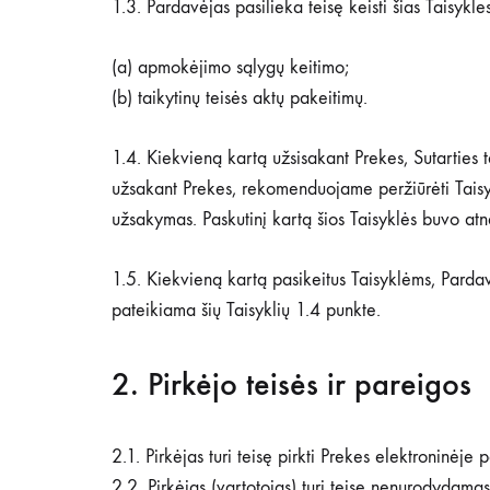
1.3. Pardavėjas pasilieka teisę keisti šias Taisykles
(a) apmokėjimo sąlygų keitimo;
(b) taikytinų teisės aktų pakeitimų.
1.4. Kiekvieną kartą užsisakant Prekes, Sutarties t
užsakant Prekes, rekomenduojame peržiūrėti Taisyk
užsakymas. Paskutinį kartą šios Taisyklės buvo at
1.5. Kiekvieną kartą pasikeitus Taisyklėms, Pardav
pateikiama šių Taisyklių 1.4 punkte.
2. Pirkėjo teisės ir pareigos
2.1. Pirkėjas turi teisę pirkti Prekes elektroninėj
2.2. Pirkėjas (vartotojas) turi teisę nenurodydamas