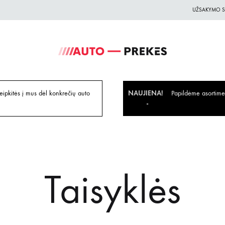
UŽSAKYMO S
Auto-
Auto
Prekes.lt
Prekes
geriausiomis
ipkitės į mus dėl konkrečių auto
NAUJIENA!
Papildėme asortiment
kainomis
Taisyklės