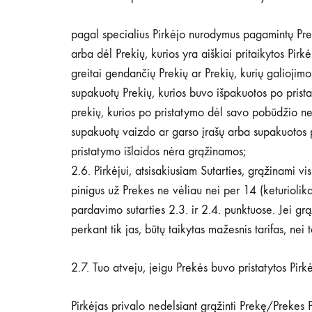
pagal specialius Pirkėjo nurodymus pagamintų Prek
arba dėl Prekių, kurios yra aiškiai pritaikytos Pi
greitai gendančių Prekių ar Prekių, kurių galiojimo
supakuotų Prekių, kurios buvo išpakuotos po prista
prekių, kurios po pristatymo dėl savo pobūdžio nea
supakuotų vaizdo ar garso įrašų arba supakuotos p
pristatymo išlaidos nėra grąžinamos;
2.6. Pirkėjui, atsisakiusiam Sutarties, grąžinami v
pinigus už Prekes ne vėliau nei per 14 (keturiolik
pardavimo sutarties 2.3. ir 2.4. punktuose. Jei gr
perkant tik jas, būtų taikytas mažesnis tarifas, nei
2.7. Tuo atveju, jeigu Prekės buvo pristatytos Pirk
Pirkėjas privalo nedelsiant grąžinti Prekę/Prekes 