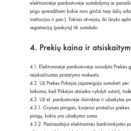
elektroninėje parduotuvėje sustabdymą ar panaikin
jeigu sprendžiami kokie nors ginčai tarp šalių arb
institucijos ir pan.). Tokiais atvejais, iki išnyks 
registraciją (paskyrą) tik sustabdo.
4. Prekių kaina ir atsiskaitym
4.1. Elektroninėje parduotuvėje nurodyta Prekės gal
neįskaičiuotas pristatymo mokestis.
4.2. Už Prekes Pirkėjas įsipareigoja sumokėti per
laikoma, kad Pirkėjas atsisako vykdyti sutartį, to
4.3. Už el. parduotuvėje išsirinktas ir užsakytas p
4.3.1. Grynais pinigais, kurjeriui pristačius preke
pinigų, kokia yra užsakymo suma.
4.3.2. Pasinaudojus elektroninės bankininkystės p