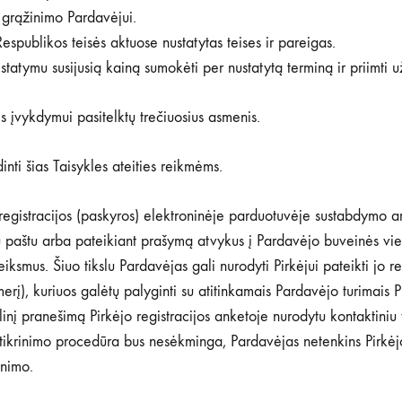
ų grąžinimo Pardavėjui.
 Respublikos teisės aktuose nustatytas teises ir pareigas.
istatymu susijusią kainą sumokėti per nustatytą terminą ir priimti 
es įvykdymui pasitelktų trečiuosius asmenis.
dinti šias Taisykles ateities reikmėms.
 jo registracijos (paskyros) elektroninėje parduotuvėje sustabdymo 
tu paštu arba pateikiant prašymą atvykus į Pardavėjo buveinės vi
ksmus. Šiuo tikslu Pardavėjas gali nurodyti Pirkėjui pateikti jo re
erį), kuriuos galėtų palyginti su atitinkamais Pardavėjo turimais 
rolinį pranešimą Pirkėjo registracijos anketoje nurodytu kontaktini
atikrinimo procedūra bus nesėkminga, Pardavėjas netenkins Pirkėjo
inimo.