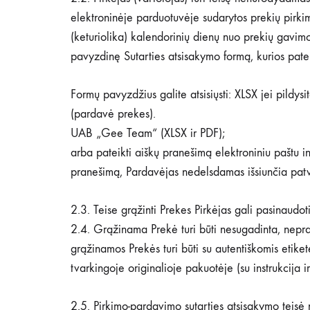
elektroninėje parduotuvėje sudarytos prekių pirkim
(keturiolika) kalendorinių dienų nuo prekių gavimo
pavyzdinę Sutarties atsisakymo formą, kurios pate
Formų pavyzdžius galite atsisiųsti: XLSX jei pildys
(pardavė prekes).
UAB „Gee Team“ (XLSX ir PDF);
arba pateikti aiškų pranešimą elektroniniu paštu i
pranešimą, Pardavėjas nedelsdamas išsiunčia pat
2.3. Teise grąžinti Prekes Pirkėjas gali pasinaudot
2.4. Grąžinama Prekė turi būti nesugadinta, neprara
grąžinamos Prekės turi būti su autentiškomis etiket
tvarkingoje originalioje pakuotėje (su instrukcija ir
2.5. Pirkimo-pardavimo sutarties atsisakymo teisė