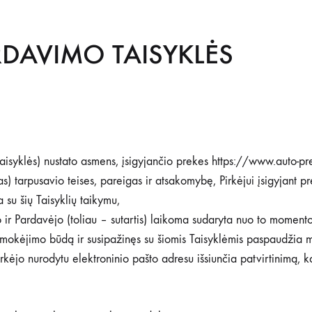
RDAVIMO TAISYKLĖS
 Taisyklės) nustato asmens, įsigyjančio prekes https://www.auto-pr
) tarpusavio teises, pareigas ir atsakomybę, Pirkėjui įsigyjant p
 su šių Taisyklių taikymu,
jo ir Pardavėjo (toliau – sutartis) laikoma sudaryta nuo to moment
pmokėjimo būdą ir susipažinęs su šiomis Taisyklėmis paspaudžia my
rkėjo nurodytu elektroninio pašto adresu išsiunčia patvirtinimą, 