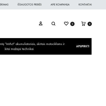
EKIMAS
IŠSAUGOTOS PREKĖS
APIE KOMPANIJA
KONTAKTAI
0
0
ą "IntAct" akumuliatoriais, skirtais motociklams ir
APSIPIRKTI
kitai mažajai technikai.