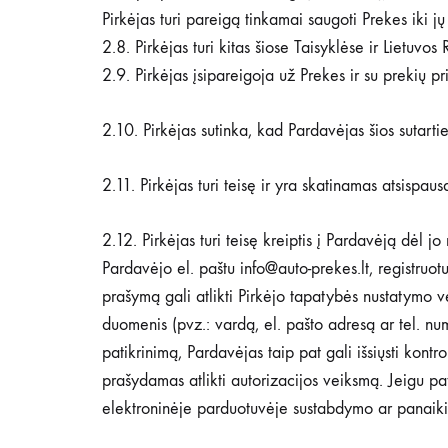
Pirkėjas turi pareigą tinkamai saugoti Prekes iki j
2.8. Pirkėjas turi kitas šiose Taisyklėse ir Lietuvos
2.9. Pirkėjas įsipareigoja už Prekes ir su prekių pr
2.10. Pirkėjas sutinka, kad Pardavėjas šios sutarti
2.11. Pirkėjas turi teisę ir yra skatinamas atsispaus
2.12. Pirkėjas turi teisę kreiptis į Pardavėją dėl
Pardavėjo el. paštu info@auto-prekes.lt, registruo
prašymą gali atlikti Pirkėjo tapatybės nustatymo vei
duomenis (pvz.: vardą, el. pašto adresą ar tel. num
patikrinimą, Pardavėjas taip pat gali išsiųsti kont
prašydamas atlikti autorizacijos veiksmą. Jeigu p
elektroninėje parduotuvėje sustabdymo ar panaik