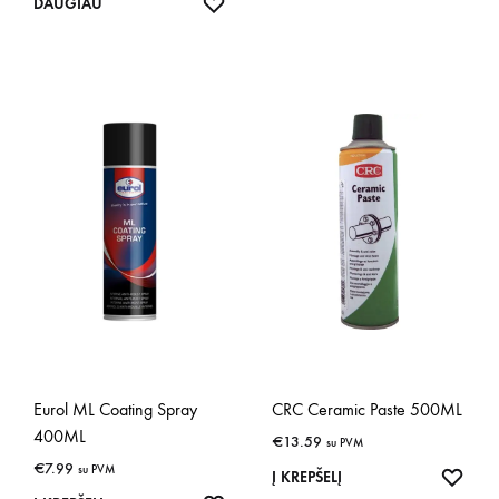
IŠSAUGOTI
DAUGIAU
Eurol ML Coating Spray
CRC Ceramic Paste 500ML
400ML
€
13.59
su PVM
€
7.99
su PVM
IŠSA
Į KREPŠELĮ