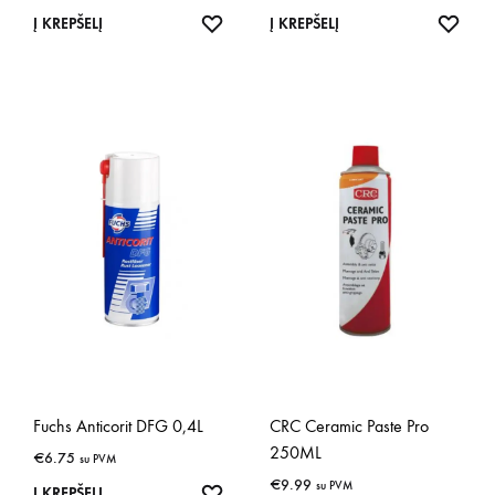
IŠSAUGOTI
IŠSA
Į KREPŠELĮ
Į KREPŠELĮ
Fuchs Anticorit DFG 0,4L
CRC Ceramic Paste Pro
250ML
€
6.75
su PVM
€
9.99
su PVM
IŠSAUGOTI
Į KREPŠELĮ