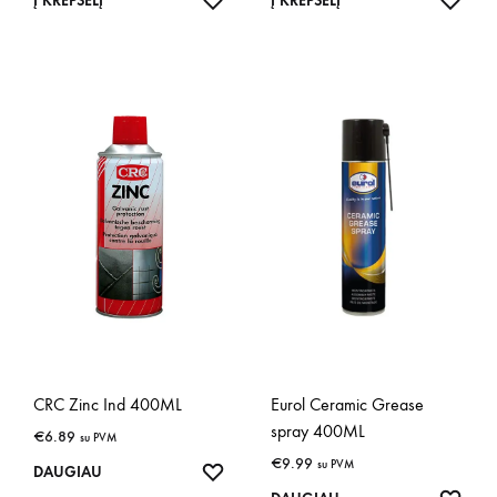
Į KREPŠELĮ
Į KREPŠELĮ
CRC Zinc Ind 400ML
Eurol Ceramic Grease
spray 400ML
€
6.89
su PVM
€
9.99
su PVM
IŠSAUGOTI
DAUGIAU