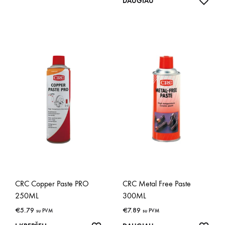
IŠSA
DAUGIAU
CRC Copper Paste PRO
CRC Metal Free Paste
250ML
300ML
€
5.79
€
7.89
su PVM
su PVM