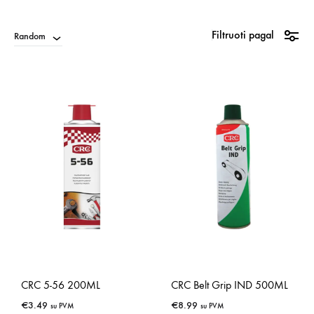
Filtruoti pagal
Random
CRC 5-56 200ML
CRC Belt Grip IND 500ML
€
3.49
€
8.99
su PVM
su PVM