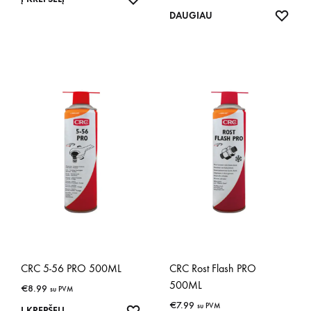
IŠSA
DAUGIAU
CRC 5-56 PRO 500ML
CRC Rost Flash PRO
500ML
€
8.99
su PVM
€
7.99
su PVM
IŠSAUGOTI
Į KREPŠELĮ