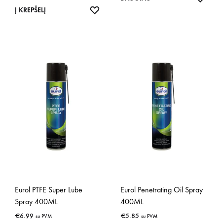
IŠSAUGOTI
Į KREPŠELĮ
Eurol PTFE Super Lube
Eurol Penetrating Oil Spray
Spray 400ML
400ML
€
6.99
€
5.85
su PVM
su PVM