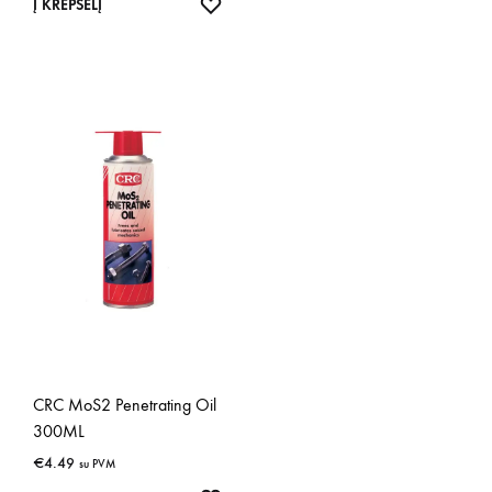
IŠSAUGOTI
Į KREPŠELĮ
CRC MoS2 Penetrating Oil
300ML
€
4.49
su PVM