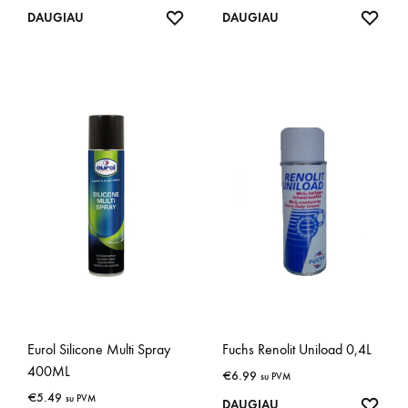
IŠSAUGOTI
IŠSA
DAUGIAU
DAUGIAU
Eurol Silicone Multi Spray
Fuchs Renolit Uniload 0,4L
400ML
€
6.99
su PVM
€
5.49
su PVM
IŠSA
DAUGIAU