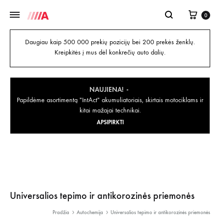
0
Daugiau kaip 500 000 prekių pozicijų bei 200 prekės ženklų.
Kreipkitės į mus dėl konkrečių auto dalių.
NAUJIENA!
Papildėme asortimentą "IntAct" akumuliatoriais, skirtais motociklams ir
kitai mažajai technikai.
APSIPIRKTI
Universalios tepimo ir antikorozinės priemonės
Pradžia
Autochemija
Universalios tepimo ir antikorozinės priemonės