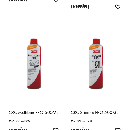
IŠSA
Į KREPŠELĮ
CRC Multilube PRO 500ML
CRC Silicone PRO 500ML
€
9.29
€
7.59
su PVM
su PVM
IŠSAUGOTI
IŠSA