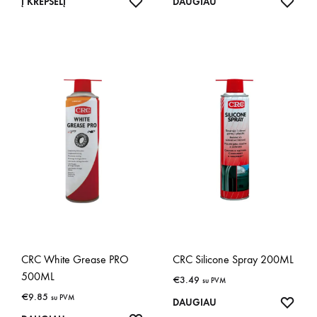
IŠSAUGOTI
IŠSA
Į KREPŠELĮ
DAUGIAU
CRC White Grease PRO
CRC Silicone Spray 200ML
500ML
€
3.49
su PVM
€
9.85
su PVM
IŠSA
DAUGIAU