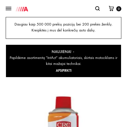
0
Daugiau kaip 500 000 prekių pozicijų bei 200 prekės ženklų.
Kreipkitės į mus dėl konkrečių auto dalių.
NAUJIENA!
Papildėme asortimentą "IntAct" akumuliatoriais, skirtais motociklams ir
kitai mažajai technikai.
APSIPIRKTI