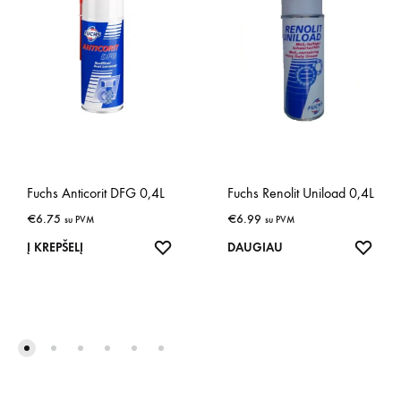
Fuchs Anticorit DFG 0,4L
Fuchs Renolit Uniload 0,4L
€
6.75
€
6.99
su PVM
su PVM
IŠSAUGOTI
IŠSA
Į KREPŠELĮ
DAUGIAU