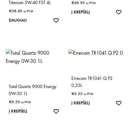
Titanium 5W-40 FST 4L
€
40.99
su PVM
€
38.49
su PVM
IŠSA
Į KREPŠELĮ
IŠSAUGOTI
DAUGIAU
Errecom TR1041.Q.P2
0,25L
Total Quartz 9000 Energy
0W-30 1L
€
6.55
su PVM
€
9.59
su PVM
IŠSA
Į KREPŠELĮ
IŠSAUGOTI
Į KREPŠELĮ