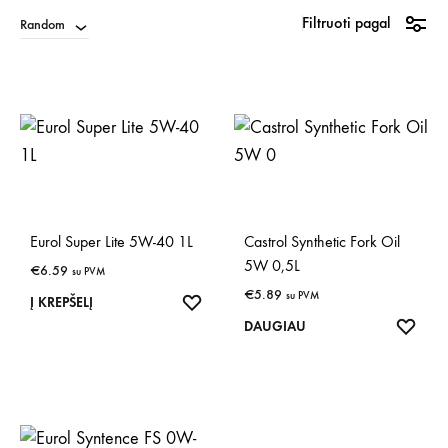
Filtruoti pagal
Random
Eurol Super Lite 5W-40 1L
Castrol Synthetic Fork Oil
5W 0,5L
€
6.59
su PVM
€
5.89
su PVM
IŠSAUGOTI
Į KREPŠELĮ
IŠSA
DAUGIAU