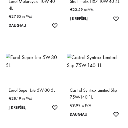
Eurol Motorcycle 10W-40
Shell Helix HX7 10W-40 4L
4L
€
23.59
su PVM
€
27.85
su PVM
IŠSA
Į KREPŠELĮ
IŠSAUGOTI
DAUGIAU
Eurol Super Lite 5W-30 5L
Castrol Syntrax Limited Slip
75W-140 1L
€
28.19
su PVM
€
9.99
su PVM
IŠSAUGOTI
Į KREPŠELĮ
IŠSA
DAUGIAU