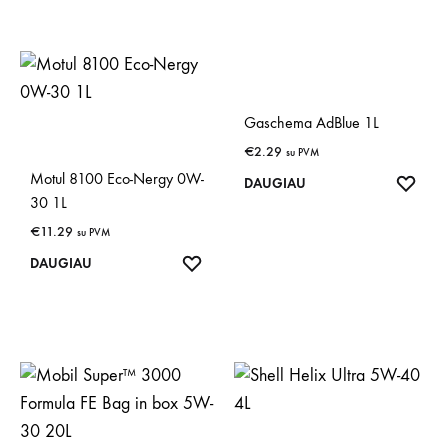
Gaschema AdBlue 1L
€
2.29
su PVM
Motul 8100 Eco-Nergy 0W-
IŠSA
DAUGIAU
30 1L
€
11.29
su PVM
IŠSAUGOTI
DAUGIAU