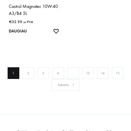
Castrol Magnatec 10W-40
A3/B4 5L
€
32.99
su PVM
IŠSAUGOTI
DAUGIAU
1
2
3
4
…
13
14
15
Sekantis