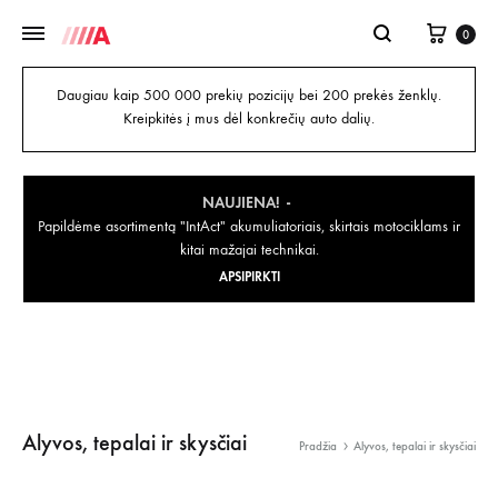
0
Daugiau kaip 500 000 prekių pozicijų bei 200 prekės ženklų.
Kreipkitės į mus dėl konkrečių auto dalių.
NAUJIENA!
Papildėme asortimentą "IntAct" akumuliatoriais, skirtais motociklams ir
kitai mažajai technikai.
APSIPIRKTI
Alyvos, tepalai ir skysčiai
Pradžia
Alyvos, tepalai ir skysčiai