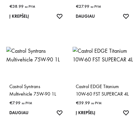
€
38.99
€
27.99
su PVM
su PVM
IŠSAUGOTI
IŠSA
Į KREPŠELĮ
DAUGIAU
Castrol Syntrans
Castrol EDGE Titanium
Multivehicle 75W-90 1L
10W-60 FST SUPERCAR 4L
€
7.99
€
59.99
su PVM
su PVM
IŠSAUGOTI
IŠSA
DAUGIAU
Į KREPŠELĮ