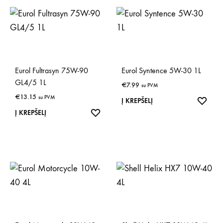
Eurol Fultrasyn 75W-90
Eurol Syntence 5W-30 1L
GL4/5 1L
€
7.99
su PVM
€
13.15
su PVM
IŠSA
Į KREPŠELĮ
IŠSAUGOTI
Į KREPŠELĮ