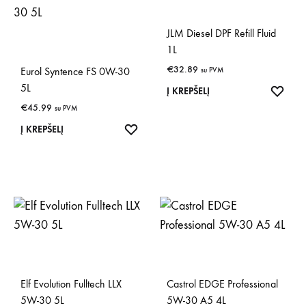
JLM Diesel DPF Refill Fluid
1L
€
32.89
Eurol Syntence FS 0W-30
su PVM
5L
IŠSA
Į KREPŠELĮ
€
45.99
su PVM
IŠSAUGOTI
Į KREPŠELĮ
Elf Evolution Fulltech LLX
Castrol EDGE Professional
5W-30 5L
5W-30 A5 4L