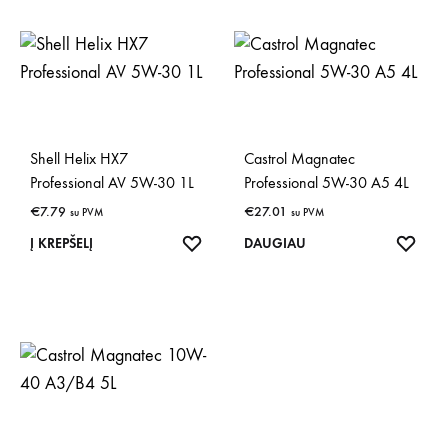
Shell Helix HX7
Castrol Magnatec
Professional AV 5W-30 1L
Professional 5W-30 A5 4L
€
7.79
€
27.01
su PVM
su PVM
IŠSAUGOTI
IŠSA
Į KREPŠELĮ
DAUGIAU