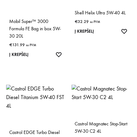
Shell Helix Ultra 5W-40 4L
Mobil Super™ 3000
€
32.29
su PVM
Formula FE Bag in box 5W-
IŠSA
Į KREPŠELĮ
30 20L
€
131.99
su PVM
IŠSAUGOTI
Į KREPŠELĮ
Castrol Magnatec Stop-Start
5W-30 C2 4L
Castrol EDGE Turbo Diesel