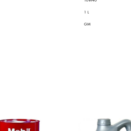
10W40
1 L
GM