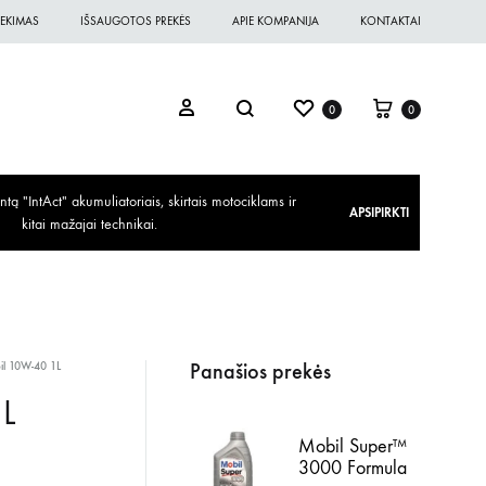
EKIMAS
IŠSAUGOTOS PREKĖS
APIE KOMPANIJA
KONTAKTAI
0
0
ą "IntAct" akumuliatoriais, skirtais motociklams ir
APSIPIRKTI
kitai mažajai technikai.
Panašios prekės
l 10W-40 1L
L
Mobil Super™
3000 Formula