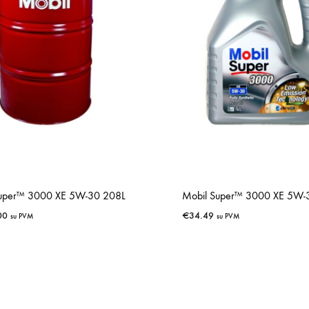
Super™ 3000 XE 5W-30 208L
Mobil Super™ 3000 XE 5W-
00
€
34.49
su PVM
su PVM
IŠSAUGOTI