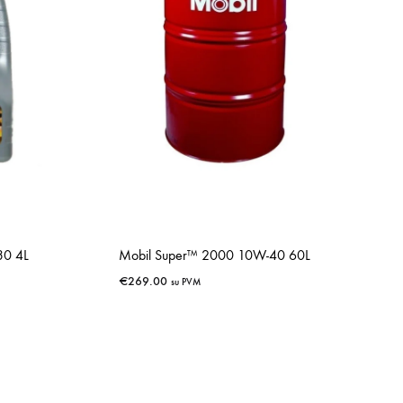
30 4L
Mobil Super™ 2000 10W-40 60L
€
269.00
su PVM
IŠSAUGOTI
IŠSAUGOTI