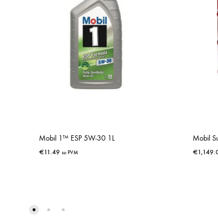
Mobil 1™ ESP 5W-30 1L
Mobil 
€
11.49
€
1,149.
su PVM
IŠSAUGOTI