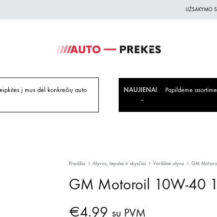
UŽSAKYMO S
Auto-
Auto
Prekes.lt
Prekes
geriausiomis
ipkitės į mus dėl konkrečių auto
NAUJIENA!
Papildėme asortiment
kainomis
Pradžia
Alyvos, tepalai ir skysčiai
Variklinė alyva
GM Motoroi
GM Motoroil 10W-40 1
€
4.99
su PVM