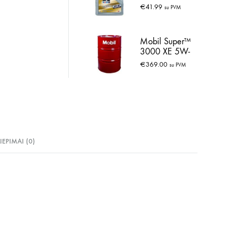
€
41.99
su PVM
Mobil Super™
3000 XE 5W-
30 60L
€
369.00
su PVM
LIEPIMAI (0)