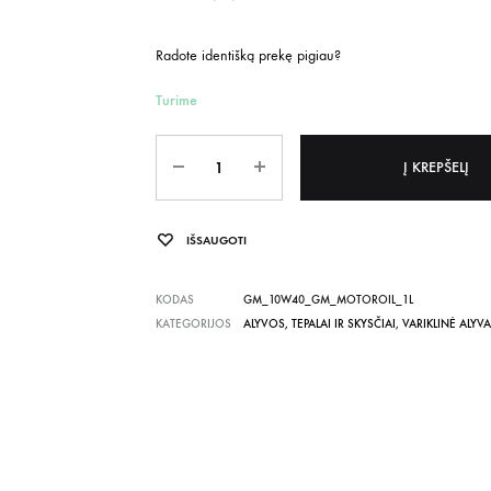
Radote identišką prekę pigiau?
Turime
Kiekis
Į KREPŠELĮ
IŠSAUGOTI
KODAS
GM_10W40_GM_MOTOROIL_1L
KATEGORIJOS
ALYVOS, TEPALAI IR SKYSČIAI
,
VARIKLINĖ ALYVA