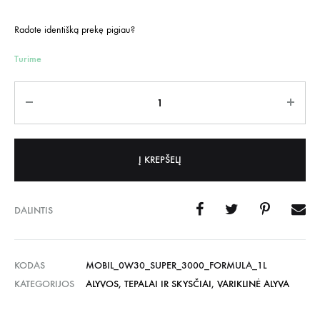
Radote identišką prekę pigiau?
Turime
Kiekis
Į KREPŠELĮ
DALINTIS
KODAS
MOBIL_0W30_SUPER_3000_FORMULA_1L
KATEGORIJOS
ALYVOS, TEPALAI IR SKYSČIAI
,
VARIKLINĖ ALYVA