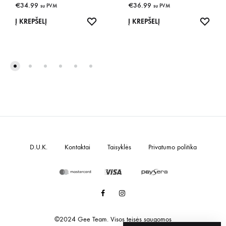
€
34.99
€
36.99
su PVM
su PVM
IŠSAUGOTI
IŠSA
Į KREPŠELĮ
Į KREPŠELĮ
D.U.K.
Kontaktai
Taisyklės
Privatumo politika
Facebook
Instagram
©2024 Gee Team. Visos teisės saugomos