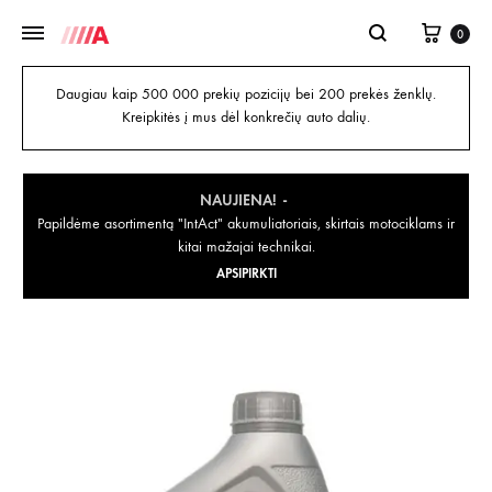
0
Daugiau kaip 500 000 prekių pozicijų bei 200 prekės ženklų.
Kreipkitės į mus dėl konkrečių auto dalių.
NAUJIENA!
Papildėme asortimentą "IntAct" akumuliatoriais, skirtais motociklams ir
kitai mažajai technikai.
APSIPIRKTI