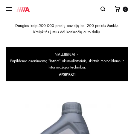
0
Daugiau kaip 500 000 prekių pozicijų bei 200 prekės ženklų.
Kreipkitės į mus dėl konkrečių auto dalių.
NAUJIENA!
Papildėme asortimentą "IntAct" akumuliatoriais, skirtais motociklams ir
kitai mažajai technikai.
APSIPIRKTI