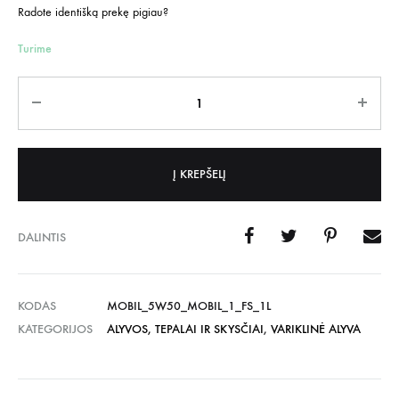
Radote identišką prekę pigiau?
Turime
Kiekis
Į KREPŠELĮ
DALINTIS
KODAS
MOBIL_5W50_MOBIL_1_FS_1L
KATEGORIJOS
ALYVOS, TEPALAI IR SKYSČIAI
,
VARIKLINĖ ALYVA