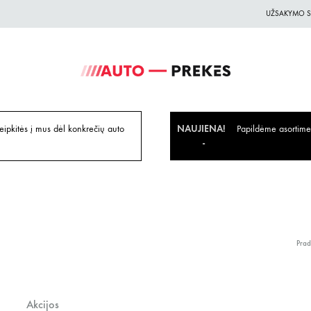
UŽSAKYMO S
Auto-
Auto
Prekes.lt
Prekes
geriausiomis
ipkitės į mus dėl konkrečių auto
NAUJIENA!
Papildėme asortiment
kainomis
Prad
Akcijos