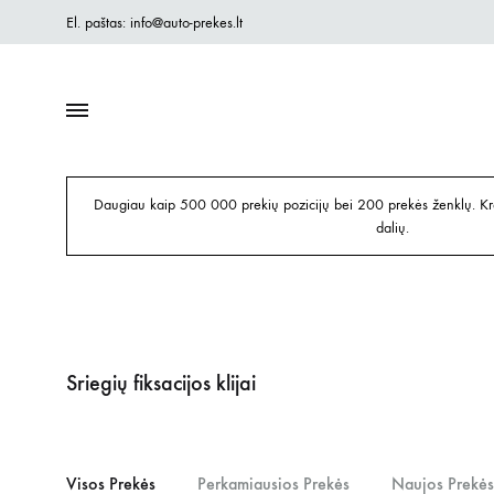
El. paštas: info@auto-prekes.lt
Daugiau kaip 500 000 prekių pozicijų bei 200 prekės ženklų. Kre
dalių.
Sriegių fiksacijos klijai
Visos Prekės
Perkamiausios Prekės
Naujos Prekės