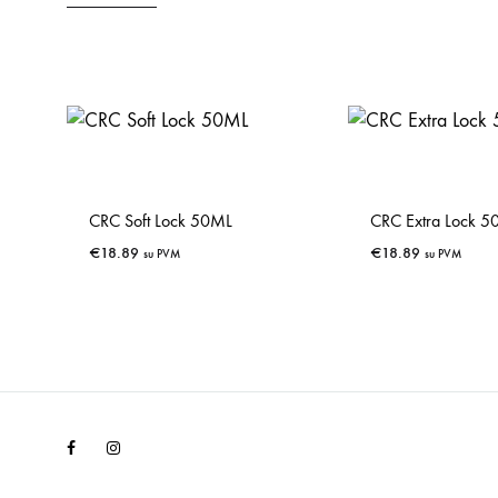
CRC Soft Lock 50ML
CRC Extra Lock 
€
18.89
€
18.89
su PVM
su PVM
IŠSAUGOTI
Facebook
Instagram