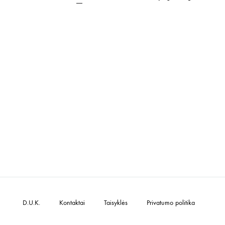
D.U.K.
Kontaktai
Taisyklės
Privatumo politika