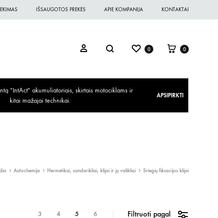
EKIMAS
IŠSAUGOTOS PREKĖS
APIE KOMPANIJA
KONTAKTAI
0
0
ą "IntAct" akumuliatoriais, skirtais motociklams ir
APSIPIRKTI
kitai mažajai technikai.
žia
Autochemija
Hermetikai, sandarikliai, klijai ir jų valikliai
Sriegių fiksacijos klijai
Filtruoti pagal
3
4
5
6