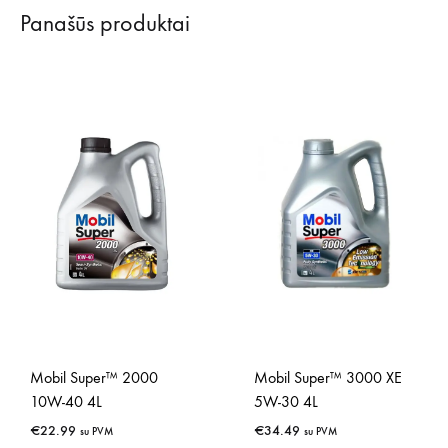
Panašūs produktai
Mobil Super™ 2000
Mobil Super™ 3000 XE
10W-40 4L
5W-30 4L
€
22.99
€
34.49
su PVM
su PVM