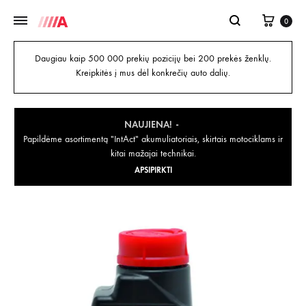
0
Daugiau kaip 500 000 prekių pozicijų bei 200 prekės ženklų.
Kreipkitės į mus dėl konkrečių auto dalių.
NAUJIENA!
Papildėme asortimentą "IntAct" akumuliatoriais, skirtais motociklams ir
kitai mažajai technikai.
APSIPIRKTI