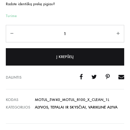
Radote identišką prekę pigiau?
Turime
Kiekis
Į KREPŠELĮ
DALINTIS
KODAS
MOTUL_5W40_MOTUL_8100_X_CLEAN_1L
KATEGORIJOS
ALYVOS, TEPALAI IR SKYSČIAI
,
VARIKLINĖ ALYVA