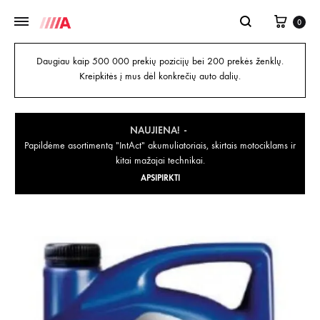
0
Daugiau kaip 500 000 prekių pozicijų bei 200 prekės ženklų.
Kreipkitės į mus dėl konkrečių auto dalių.
NAUJIENA!
Papildėme asortimentą "IntAct" akumuliatoriais, skirtais motociklams ir
kitai mažajai technikai.
APSIPIRKTI