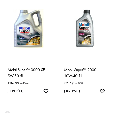
Mobil Super™ 3000 XE
Mobil Super™ 2000
5W-30 5L
10W-40 1L
€
36.99
€
6.59
su PVM
su PVM
IŠSAUGOTI
IŠSA
Į KREPŠELĮ
Į KREPŠELĮ