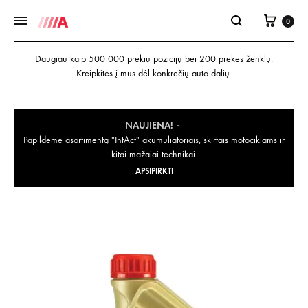
0
Daugiau kaip 500 000 prekių pozicijų bei 200 prekės ženklų.
Kreipkitės į mus dėl konkrečių auto dalių.
NAUJIENA!
Papildėme asortimentą "IntAct" akumuliatoriais, skirtais motociklams ir
kitai mažajai technikai.
APSIPIRKTI