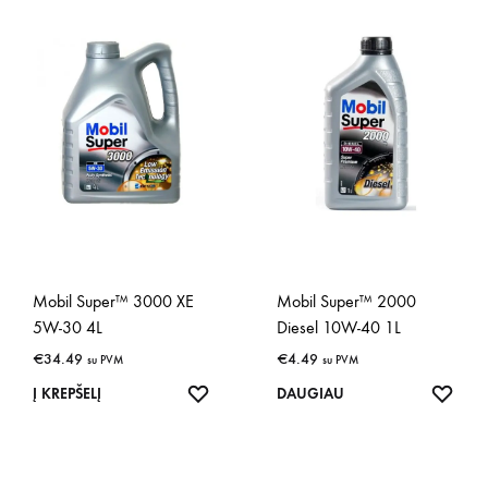
Mobil Super™ 3000 XE
Mobil Super™ 2000
5W-30 4L
Diesel 10W-40 1L
€
34.49
€
4.49
su PVM
su PVM
IŠSAUGOTI
IŠSA
Į KREPŠELĮ
DAUGIAU