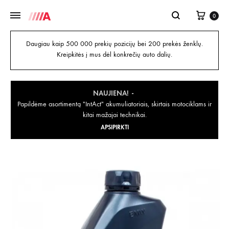
0
Daugiau kaip 500 000 prekių pozicijų bei 200 prekės ženklų.
Kreipkitės į mus dėl konkrečių auto dalių.
NAUJIENA!
Papildėme asortimentą "IntAct" akumuliatoriais, skirtais motociklams ir
kitai mažajai technikai.
APSIPIRKTI