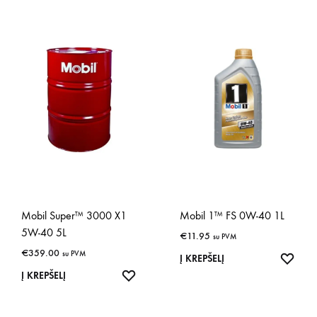
Mobil Super™ 3000 X1
Mobil 1™ FS 0W-40 1L
5W-40 5L
€
11.95
su PVM
€
359.00
su PVM
IŠSA
Į KREPŠELĮ
IŠSAUGOTI
Į KREPŠELĮ