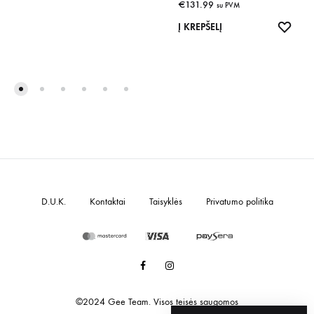
€
131.99
su PVM
IŠSA
Į KREPŠELĮ
D.U.K.
Kontaktai
Taisyklės
Privatumo politika
Facebook
Instagram
©2024 Gee Team. Visos teisės saugomos