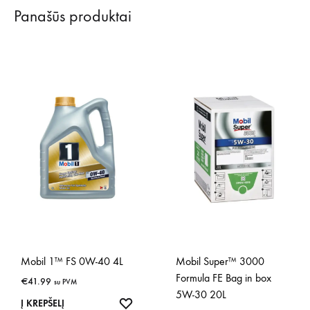
Panašūs produktai
Mobil 1™ FS 0W-40 4L
Mobil Super™ 3000
Formula FE Bag in box
€
41.99
su PVM
5W-30 20L
IŠSAUGOTI
Į KREPŠELĮ