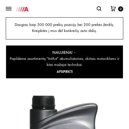
0
Daugiau kaip 500 000 prekių pozicijų bei 200 prekės ženklų.
Kreipkitės į mus dėl konkrečių auto dalių.
NAUJIENA!
Papildėme asortimentą "IntAct" akumuliatoriais, skirtais motociklams ir
kitai mažajai technikai.
APSIPIRKTI