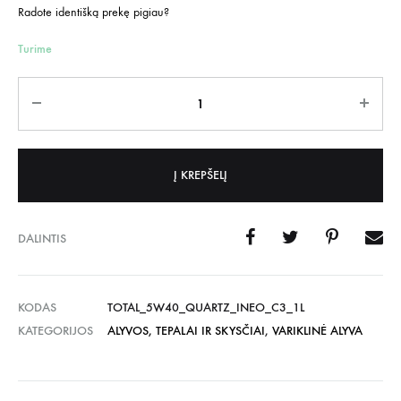
Radote identišką prekę pigiau?
Turime
Kiekis
Į KREPŠELĮ
DALINTIS
KODAS
TOTAL_5W40_QUARTZ_INEO_C3_1L
KATEGORIJOS
ALYVOS, TEPALAI IR SKYSČIAI
,
VARIKLINĖ ALYVA