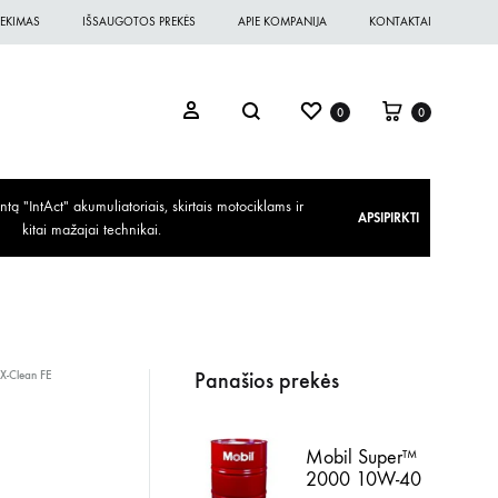
EKIMAS
IŠSAUGOTOS PREKĖS
APIE KOMPANIJA
KONTAKTAI
0
0
ą "IntAct" akumuliatoriais, skirtais motociklams ir
APSIPIRKTI
kitai mažajai technikai.
Panašios prekės
X-Clean FE
Mobil Super™
2000 10W-40