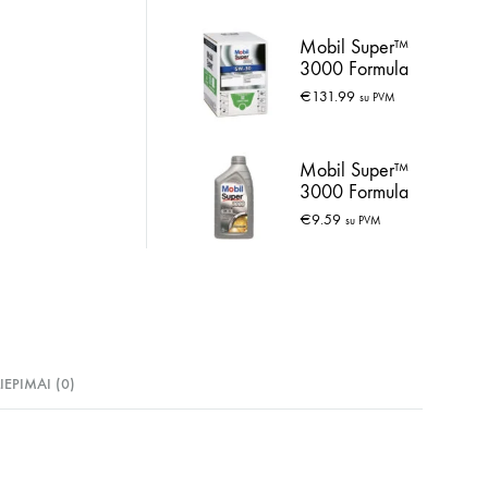
Mobil Super™
3000 Formula
FE Bag in box
€
131.99
su PVM
5W-30 20L
Mobil Super™
3000 Formula
VC 0W-30 1L
€
9.59
su PVM
LIEPIMAI (0)