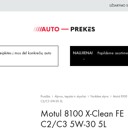
UŽSAKYMO S
Auto-
Auto
Prekes.lt
Prekes
geriausiomis
ipkitės į mus dėl konkrečių auto
NAUJIENA!
Papildėme asortiment
kainomis
Pradžia
Alyvos, tepalai ir skysčiai
Variklinė alyva
Motul 8100 
C2/C3 5W-30 5L
Motul 8100 X-Clean FE
C2/C3 5W-30 5L