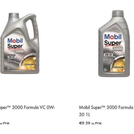
uper™ 3000 Formula VC 0W-
Mobil Super™ 3000 Formula
30 1L
€
9.59
su PVM
su PVM