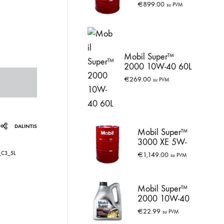
208L
€
899.00
su PVM
Mobil Super™
2000 10W-40 60L
€
269.00
su PVM
DALINTIS
Mobil Super™
3000 XE 5W-
30 208L
C3_5L
€
1,149.00
su PVM
Mobil Super™
2000 10W-40
4L
€
22.99
su PVM