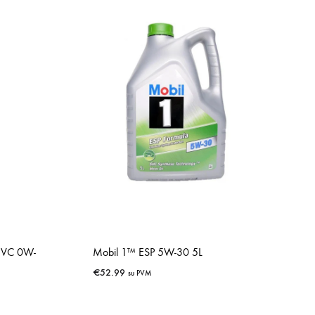
 VC 0W-
Mobil 1™ ESP 5W-30 5L
€
52.99
su PVM