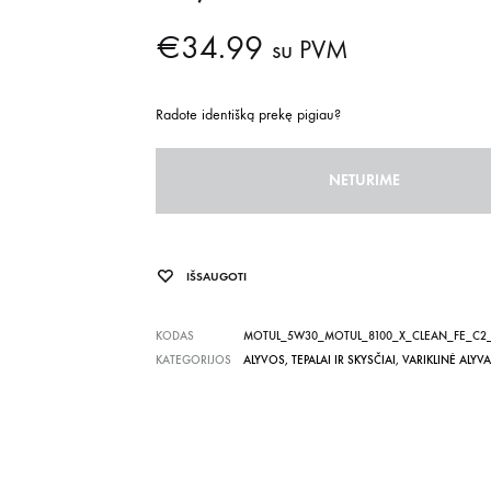
€
34.99
su PVM
Radote identišką prekę pigiau?
NETURIME
IŠSAUGOTI
KODAS
MOTUL_5W30_MOTUL_8100_X_CLEAN_FE_C2_
KATEGORIJOS
ALYVOS, TEPALAI IR SKYSČIAI
,
VARIKLINĖ ALYVA