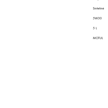
Sintetinė
5W30
5 L
MOTUL