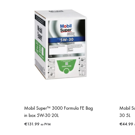
Mobil Super™ 3000 Formula FE Bag
Mobil S
in box 5W-30 20L
30 5L
€
131.99
€
44.99
su PVM