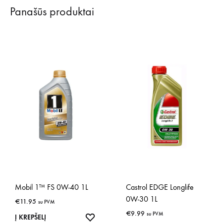
Panašūs produktai
Mobil 1™ FS 0W-40 1L
Castrol EDGE Longlife
0W-30 1L
€
11.95
su PVM
€
9.99
su PVM
IŠSAUGOTI
Į KREPŠELĮ