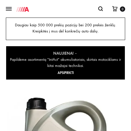
0
Daugiau kaip 500 000 prekių pozicijų bei 200 prekės ženklų.
Kreipkitės į mus dėl konkrečių auto dalių.
NAUJIENA!
Papildėme asortimentą "IntAct" akumuliatoriais, skirtais motociklams ir
kitai mažajai technikai.
APSIPIRKTI