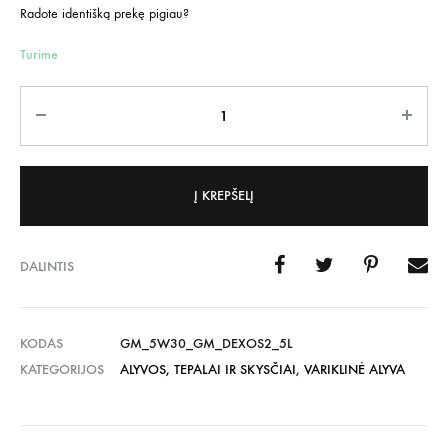
Radote identišką prekę pigiau?
Turime
Kiekis
Į KREPŠELĮ
DALINTIS
KODAS
GM_5W30_GM_DEXOS2_5L
KATEGORIJOS
ALYVOS, TEPALAI IR SKYSČIAI
,
VARIKLINĖ ALYVA