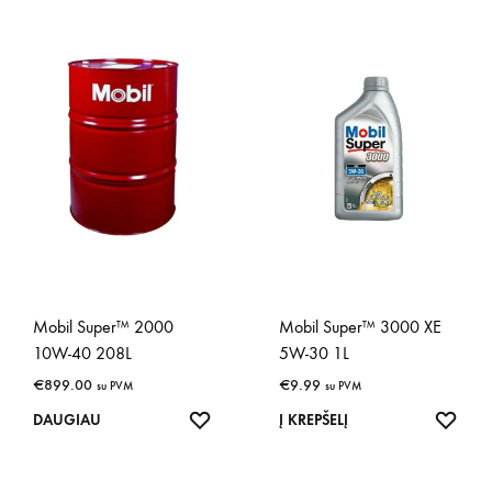
Mobil Super™ 2000
Mobil Super™ 3000 XE
10W-40 208L
5W-30 1L
€
899.00
€
9.99
su PVM
su PVM
IŠSAUGOTI
IŠSA
DAUGIAU
Į KREPŠELĮ