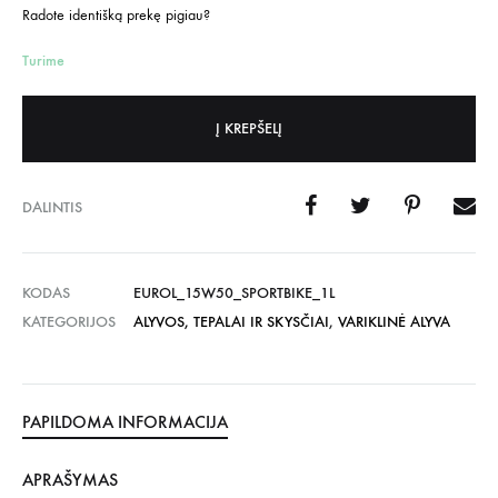
Radote identišką prekę pigiau?
Turime
Į KREPŠELĮ
DALINTIS
KODAS
EUROL_15W50_SPORTBIKE_1L
KATEGORIJOS
ALYVOS, TEPALAI IR SKYSČIAI
,
VARIKLINĖ ALYVA
PAPILDOMA INFORMACIJA
APRAŠYMAS