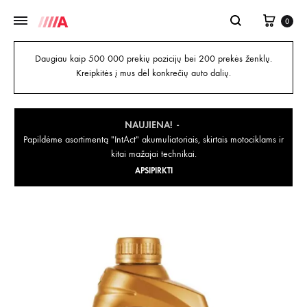
0
Daugiau kaip 500 000 prekių pozicijų bei 200 prekės ženklų.
Kreipkitės į mus dėl konkrečių auto dalių.
NAUJIENA!
Papildėme asortimentą "IntAct" akumuliatoriais, skirtais motociklams ir
kitai mažajai technikai.
APSIPIRKTI