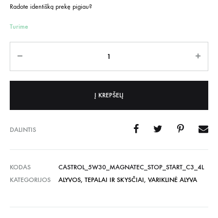
Radote identišką prekę pigiau?
Turime
Kiekis
Į KREPŠELĮ
DALINTIS
KODAS
CASTROL_5W30_MAGNATEC_STOP_START_C3_4L
KATEGORIJOS
ALYVOS, TEPALAI IR SKYSČIAI
,
VARIKLINĖ ALYVA