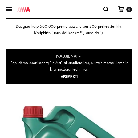
0
Daugiau kaip 500 000 prekių pozicijų bei 200 prekės ženklų.
Kreipkitės į mus dėl konkrečių auto dalių.
NAUJIENA!
Papildėme asortimentą "IntAct" akumuliatoriais, skirtais motociklams ir
kitai mažajai technikai.
APSIPIRKTI