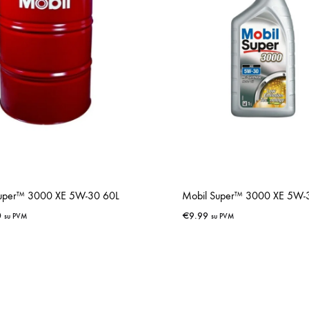
Super™ 3000 XE 5W-30 60L
Mobil Super™ 3000 XE 5W-
0
€
9.99
su PVM
su PVM
IŠSAUGOTI