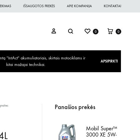
EKIMAS
IŠSAUGOTOS PREKĖS
APIE KOMPANIJA
KONTAKTAI
0
0
ą "IntAct" akumuliatoriais, skirtais motociklams ir
APSIPIRKTI
kitai mažajai technikai.
Panašios prekės
gnatec
Mobil Super™
4L
3000 XE 5W-