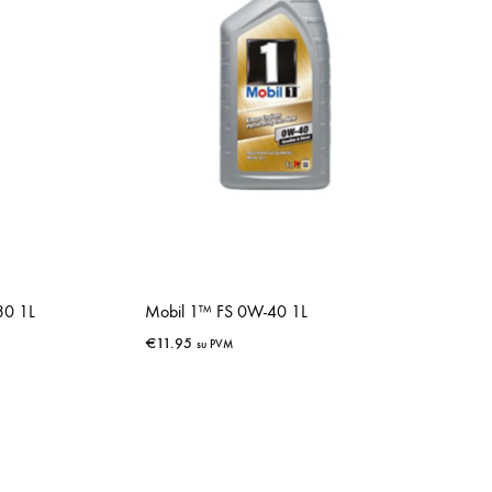
30 1L
Mobil 1™ FS 0W-40 1L
€
11.95
su PVM
IŠSAUGOTI
IŠSAUGOTI