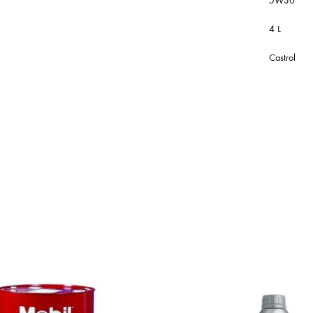
5W30
4 L
Castrol