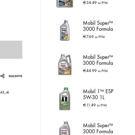
30 4L
€
34.49
su PVM
Mobil Super™
3000 Formula
FE 5W-30 1L
€
7.69
su PVM
Mobil Super™
3000 Formula
VC 0W-30 5L
€
44.99
su PVM
DALINTIS
Mobil 1™ ESP
A5_4L
5W-30 1L
€
11.49
su PVM
Mobil Super™
3000 Formula