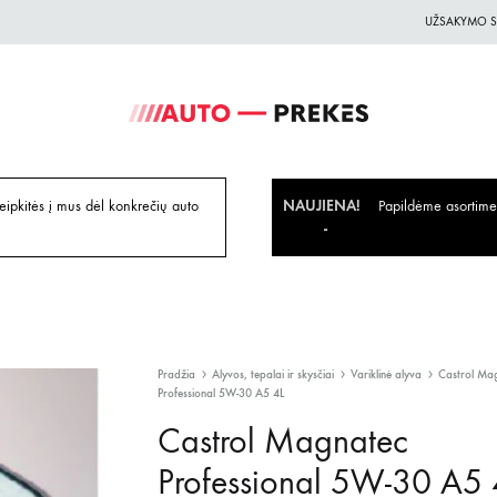
UŽSAKYMO S
Auto-
Auto
Prekes.lt
Prekes
geriausiomis
ipkitės į mus dėl konkrečių auto
NAUJIENA!
Papildėme asortiment
kainomis
Pradžia
Alyvos, tepalai ir skysčiai
Variklinė alyva
Castrol Ma
Professional 5W-30 A5 4L
Castrol Magnatec
Professional 5W-30 A5 