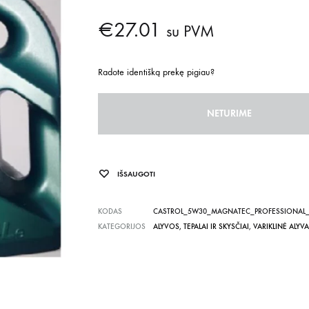
€
27.01
su PVM
Radote identišką prekę pigiau?
NETURIME
IŠSAUGOTI
KODAS
CASTROL_5W30_MAGNATEC_PROFESSIONAL_
KATEGORIJOS
ALYVOS, TEPALAI IR SKYSČIAI
,
VARIKLINĖ ALYVA