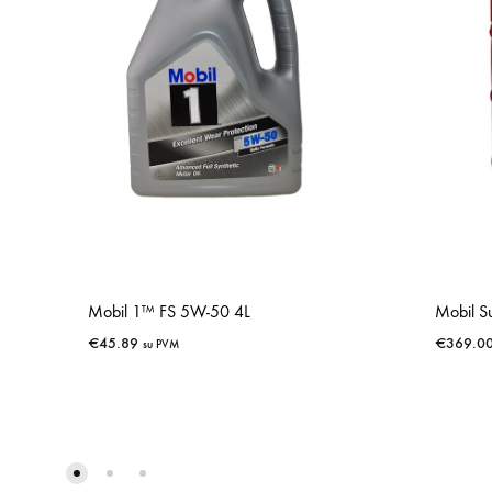
Mobil 1™ FS 5W-50 4L
Mobil 
€
45.89
€
369.0
su PVM
IŠSAUGOTI