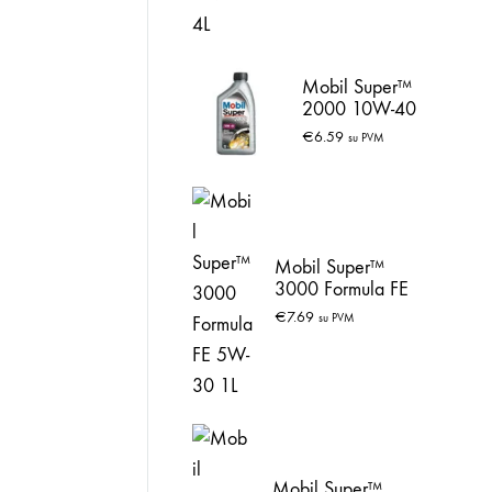
Mobil Super™
2000 10W-40
1L
€
6.59
su PVM
Mobil Super™
3000 Formula FE
5W-30 1L
€
7.69
su PVM
Mobil Super™