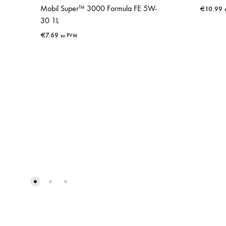
Mobil Super™ 3000 Formula FE 5W-
€
10.99
30 1L
€
7.69
su PVM
IŠSAUGOTI