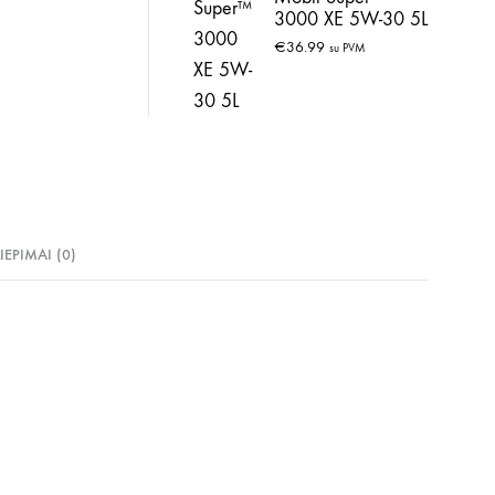
3000 XE 5W-30 5L
€
36.99
su PVM
LIEPIMAI (0)