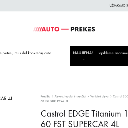
UŽSAKYMO S
Auto-
Auto
Prekes.lt
Prekes
geriausiomis
ipkitės į mus dėl konkrečių auto
NAUJIENA!
Papildėme asortiment
kainomis
Pradžia
Alyvos, tepalai ir skysčiai
Variklinė alyva
Castrol ED
60 FST SUPERCAR 4L
Castrol EDGE Titanium 
60 FST SUPERCAR 4L