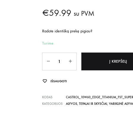
€
59.99
su PVM
Radote identišką prekę pigiau?
Turime
Kiekis
Į KREPŠELĮ
IŠSAUGOTI
KODAS
CASTROL_10W60_EDGE_TITANIUM_FST_SUPER
KATEGORIJOS
ALYVOS, TEPALAI IR SKYSČIAI
,
VARIKLINĖ ALYVA