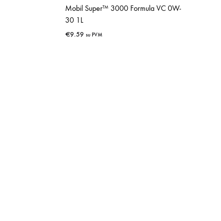
Mobil Super™ 3000 Formula VC 0W-
30 1L
€
9.59
su PVM
IŠSAUGOTI
IŠSAUGOTI