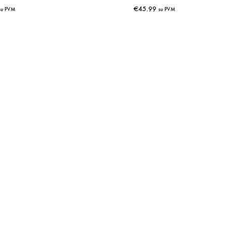
€
45.99
su PVM
su PVM
IŠSAUGOTI