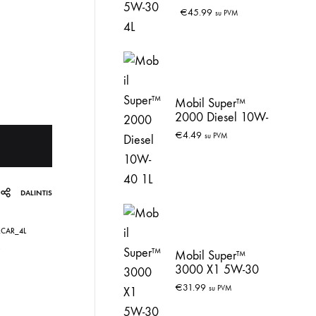
€
45.99
su PVM
Mobil Super™
2000 Diesel 10W-
40 1L
€
4.49
su PVM
DALINTIS
CAR_4L
Mobil Super™
3000 X1 5W-30
4L
€
31.99
su PVM