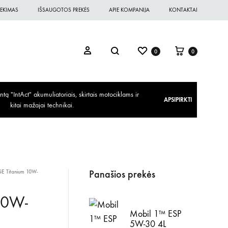
EKIMAS
IŠSAUGOTOS PREKĖS
APIE KOMPANIJA
KONTAKTAI
0
0
ą "IntAct" akumuliatoriais, skirtais motociklams ir
APSIPIRKTI
kitai mažajai technikai.
Panašios prekės
GE Titanium 10W-
10W-
Mobil 1™ ESP
5W-30 4L