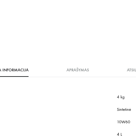
A INFORMACIJA
APRAŠYMAS
ATSI
4 kg
Sintetinė
10W60
4 L