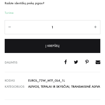
Radote identišką prekę pigiau?
Turime
Kiekis
Į KREPŠELĮ
DALINTIS
KODAS
EUROL_75W_MTF_GL4_1L
KATEGORIJOS
ALYVOS, TEPALAI IR SKYSČIAI
,
TRANSMISINĖ ALYVA