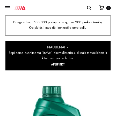
0
Daugiau kaip 500 000 prekių pozicijų bei 200 prekės ženklų.
Kreipkitės į mus dėl konkrečių auto dalių.
NAUJIENA!
Papildėme asortimentą "IntAct" akumuliatoriais, skirtais motociklams ir
kitai mažajai technikai.
APSIPIRKTI