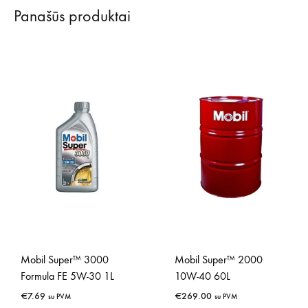
Panašūs produktai
Mobil Super™ 3000
Mobil Super™ 2000
Formula FE 5W-30 1L
10W-40 60L
€
7.69
€
269.00
su PVM
su PVM