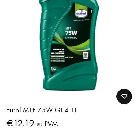
Eurol MTF 75W GL-4 1L
€
12.19
su PVM