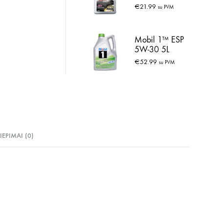
10W-40 5L
€
21.99
su PVM
Mobil 1™ ESP
5W-30 5L
€
52.99
su PVM
LIEPIMAI (0)