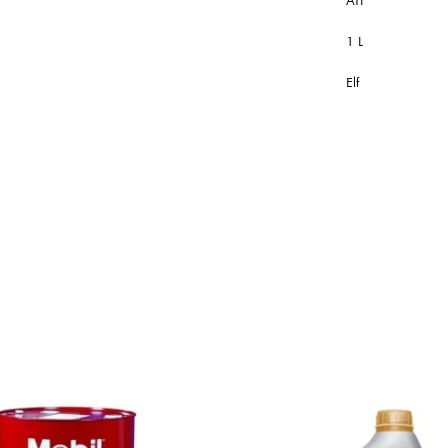
ATF
1 L
Elf