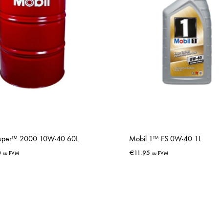
Super™ 2000 10W-40 60L
Mobil 1™ FS 0W-40 1L
0
€
11.95
su PVM
su PVM
IŠSAUGOTI