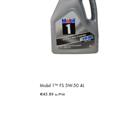
Mobil 1™ FS 5W-50 4L
€
45.89
su PVM
IŠSAUGOTI
IŠSAUGOTI