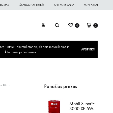
EKIMAS
IŠSAUGOTOS PREKĖS
APIE KOMPANIJA
KONTAKTAI
0
0
ą "IntAct" akumuliatoriais, skirtais motociklams ir
APSIPIRKTI
kitai mažajai technikai.
Panašios prekės
tic G3 1L
Mobil Super™
3000 XE 5W-