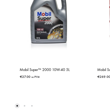
Mobil Super™ 2000 10W-40 5L
Mobil 
€
27.00
€
269.0
su PVM
IŠSAUGOTI