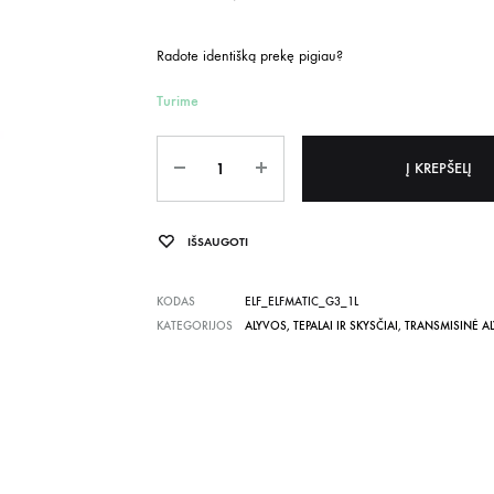
Radote identišką prekę pigiau?
Turime
Kiekis
Į KREPŠELĮ
IŠSAUGOTI
KODAS
ELF_ELFMATIC_G3_1L
KATEGORIJOS
ALYVOS, TEPALAI IR SKYSČIAI
,
TRANSMISINĖ A