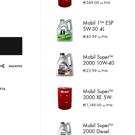
30 60L
€
369.00
su PVM
Mobil 1™ ESP
5W-30 4L
€
45.99
su PVM
Mobil Super™
2000 10W-40
DALINTIS
4L
€
22.99
su PVM
LYVA
Mobil Super™
3000 XE 5W-
30 208L
€
1,149.00
su PVM
Mobil Super™
2000 Diesel