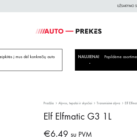
UŽSAKYMO S
Auto-
Auto
Prekes.lt
Prekes
geriausiomis
ipkitės į mus dėl konkrečių auto
NAUJIENA!
Papildėme asortiment
kainomis
Pradžia
Alyvos, tepalai ir skysčiai
Transmisinė alyva
Elf Elfma
Elf Elfmatic G3 1L
€
6.49
su PVM