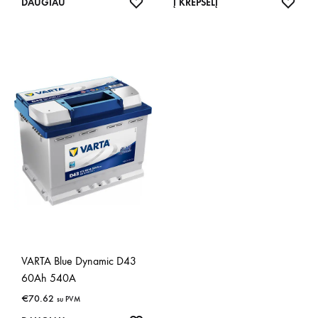
IŠSAUGOTI
IŠSA
DAUGIAU
Į KREPŠELĮ
VARTA Blue Dynamic D43
60Ah 540A
€
70.62
su PVM