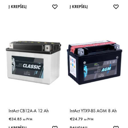
IŠSAUGOTI
IŠSA
Į KREPŠELĮ
Į KREPŠELĮ
IntAct CB12A-A 12 Ah
IntAct YTX9-BS AGM 8 Ah
€
34.85
€
24.79
su PVM
su PVM
IŠSAUGOTI
IŠSA