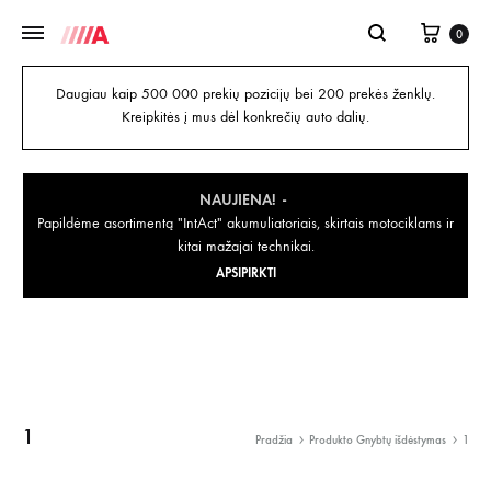
0
Daugiau kaip 500 000 prekių pozicijų bei 200 prekės ženklų.
Kreipkitės į mus dėl konkrečių auto dalių.
NAUJIENA!
Papildėme asortimentą "IntAct" akumuliatoriais, skirtais motociklams ir
kitai mažajai technikai.
APSIPIRKTI
1
Pradžia
Produkto Gnybtų išdėstymas
1