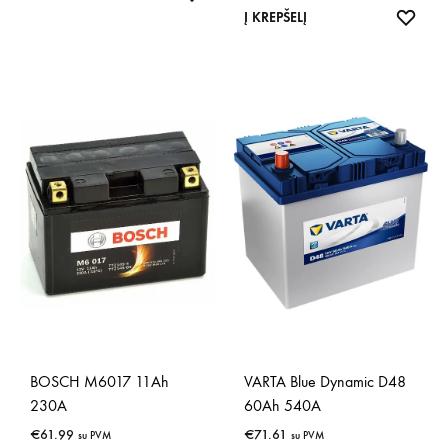
IŠSA
Į KREPŠELĮ
BOSCH M6017 11Ah
VARTA Blue Dynamic D48
230A
60Ah 540A
€
61.99
€
71.61
su PVM
su PVM