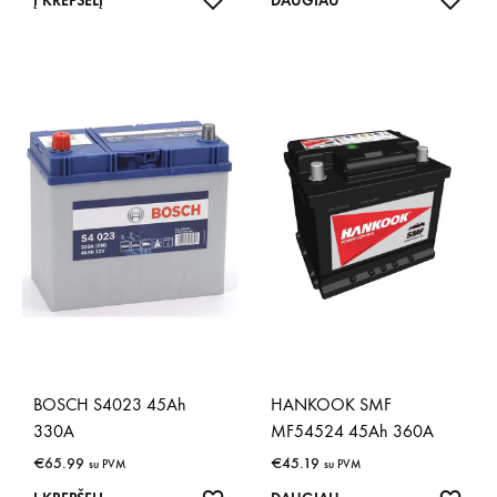
Į KREPŠELĮ
DAUGIAU
BOSCH S4023 45Ah
HANKOOK SMF
330A
MF54524 45Ah 360A
€
65.99
€
45.19
su PVM
su PVM