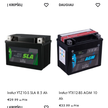
IŠSAUGOTI
IŠSA
Į KREPŠELĮ
DAUGIAU
IntAct YTZ10-S SLA 8.5 Ah
IntAct YTX12-BS AGM 10
Ah
€
29.99
su PVM
€
33.99
su PVM
IŠSAUGOTI
Į KREPŠELĮ