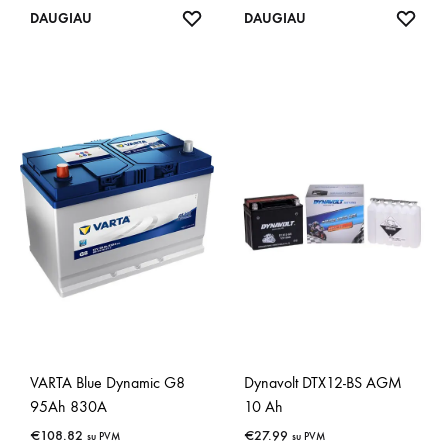
IŠSAUGOTI
IŠSA
DAUGIAU
DAUGIAU
VARTA Blue Dynamic G8
Dynavolt DTX12-BS AGM
95Ah 830A
10 Ah
€
108.82
€
27.99
su PVM
su PVM