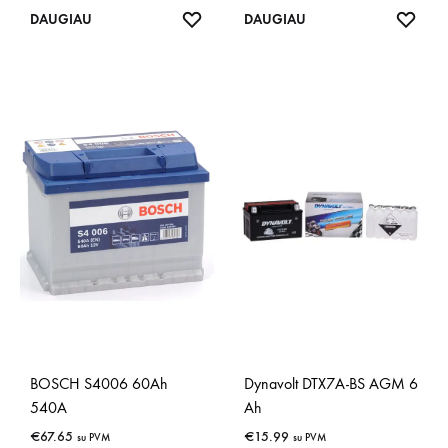
IŠSAUGOTI
IŠSA
DAUGIAU
DAUGIAU
BOSCH S4006 60Ah
Dynavolt DTX7A-BS AGM 6
540A
Ah
€
67.65
€
15.99
su PVM
su PVM