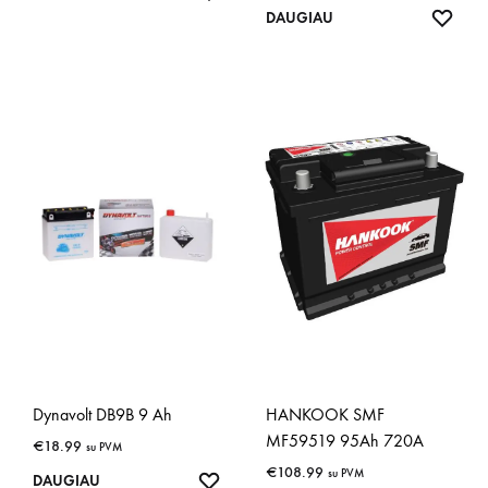
IŠSA
DAUGIAU
Dynavolt DB9B 9 Ah
HANKOOK SMF
MF59519 95Ah 720A
€
18.99
su PVM
€
108.99
su PVM
IŠSAUGOTI
DAUGIAU