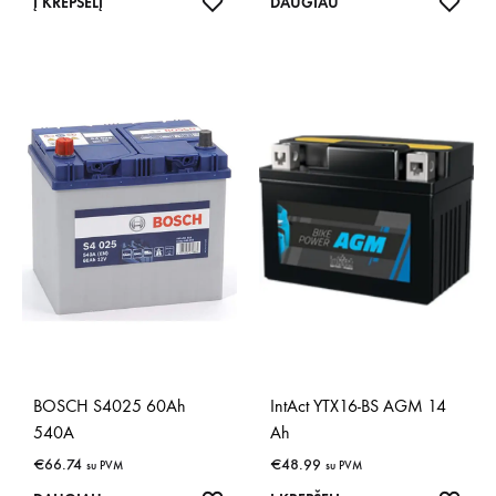
IŠSAUGOTI
IŠSA
Į KREPŠELĮ
DAUGIAU
BOSCH S4025 60Ah
IntAct YTX16-BS AGM 14
540A
Ah
€
66.74
€
48.99
su PVM
su PVM