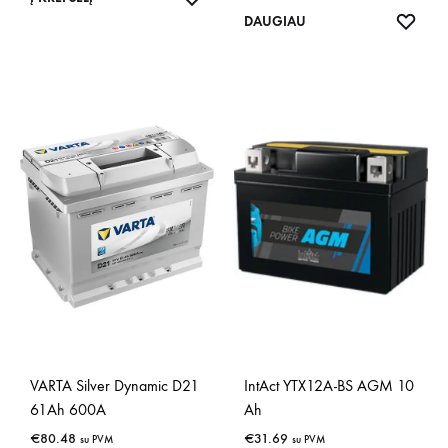
IŠSA
DAUGIAU
VARTA Silver Dynamic D21
IntAct YTX12A-BS AGM 10
61Ah 600A
Ah
€
80.48
€
31.69
su PVM
su PVM