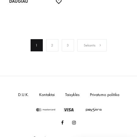
IŠSAUGOTI
DAUGIAU
1
2
3
Sekantis
D.U.K.
Kontaktai
Taisyklės
Privatumo politika
Facebook
Instagram