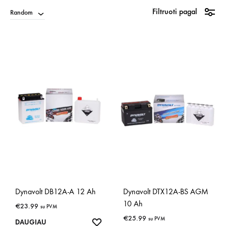
Filtruoti pagal
Random
Dynavolt DB12A-A 12 Ah
Dynavolt DTX12A-BS AGM
10 Ah
€
23.99
su PVM
€
25.99
su PVM
IŠSAUGOTI
DAUGIAU