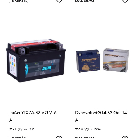
IŠSAUGOTI
IŠSA
Į KREPŠELĮ
DAUGIAU
IntAct YTX7A-BS AGM 6
Dynavolt MG14-BS Gel 14
Ah
Ah
€
21.99
€
30.99
su PVM
su PVM