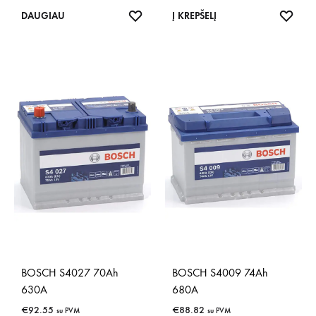
IŠSAUGOTI
IŠSA
DAUGIAU
Į KREPŠELĮ
BOSCH S4027 70Ah
BOSCH S4009 74Ah
630A
680A
€
92.55
€
88.82
su PVM
su PVM