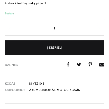
Radote identišką prekę pigiau?
Turime
Kiekis
Į KREPŠELĮ
DALINTIS
KODAS
IS YTZ10-S
KATEGORIJOS
AKUMULIATORIAI
,
MOTOCIKLAMS