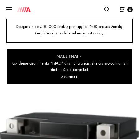
0
Daugiau kaip 500 000 prekių pozicijų bei 200 prekės ženklų.
Kreipkitės į mus dėl konkrečių auto dalių.
NAUJIENA!
Papildėme asortimentą "IntAct" akumuliatoriais, skirtais motociklams ir
kitai mažajai technikai.
APSIPIRKTI