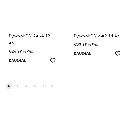
Dynavolt DB12AL-A 12
Dynavolt DB14-A2 14 Ah
Ah
€
33.99
su PVM
€
26.99
su PVM
IŠSA
DAUGIAU
IŠSAUGOTI
DAUGIAU