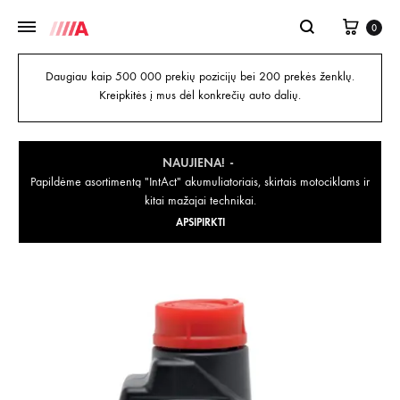
0
Daugiau kaip 500 000 prekių pozicijų bei 200 prekės ženklų.
Kreipkitės į mus dėl konkrečių auto dalių.
NAUJIENA!
Papildėme asortimentą "IntAct" akumuliatoriais, skirtais motociklams ir
kitai mažajai technikai.
APSIPIRKTI