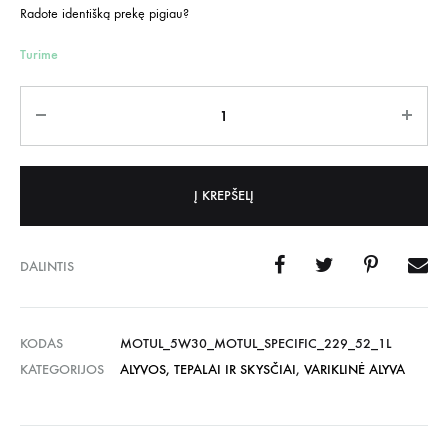
Radote identišką prekę pigiau?
Turime
Kiekis
Į KREPŠELĮ
DALINTIS
KODAS
MOTUL_5W30_MOTUL_SPECIFIC_229_52_1L
KATEGORIJOS
ALYVOS, TEPALAI IR SKYSČIAI
,
VARIKLINĖ ALYVA