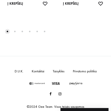
IŠSAUGOTI
IŠSA
Į KREPŠELĮ
Į KREPŠELĮ
D.U.K.
Kontaktai
Taisyklės
Privatumo politika
Facebook
Instagram
©2024 Gee Team. Visos teisės saugomos