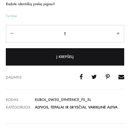
Radote identišką prekę pigiau?
Turime
Kiekis
Į KREPŠELĮ
DALINTIS
KODAS
EUROL_0W30_SYNTENCE_FS_5L
KATEGORIJOS
ALYVOS, TEPALAI IR SKYSČIAI
,
VARIKLINĖ ALYVA