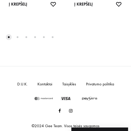
IŠSAUGOTI
IŠSA
Į KREPŠELĮ
Į KREPŠELĮ
D.U.K.
Kontaktai
Taisyklės
Privatumo politika
Facebook
Instagram
©2024 Gee Team. Visos teisės saugomos