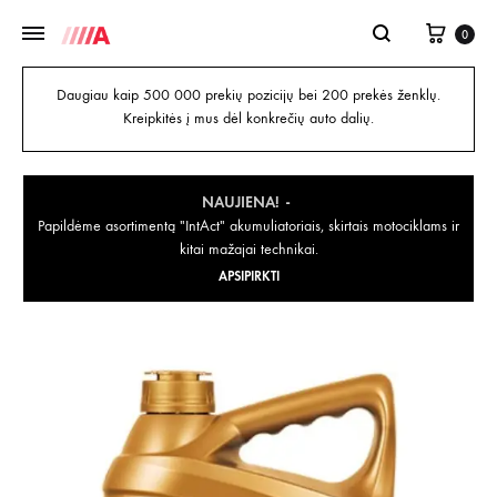
0
Daugiau kaip 500 000 prekių pozicijų bei 200 prekės ženklų.
Kreipkitės į mus dėl konkrečių auto dalių.
NAUJIENA!
Papildėme asortimentą "IntAct" akumuliatoriais, skirtais motociklams ir
kitai mažajai technikai.
APSIPIRKTI