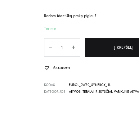
Radote identišką prekę pigiau?
Turime
Kiekis
Į KREPŠELĮ
IŠSAUGOTI
KODAS
EUROL_0W30_SYNERGY_1L
KATEGORIJOS
ALYVOS, TEPALAI IR SKYSČIAI
,
VARIKLINĖ ALYVA