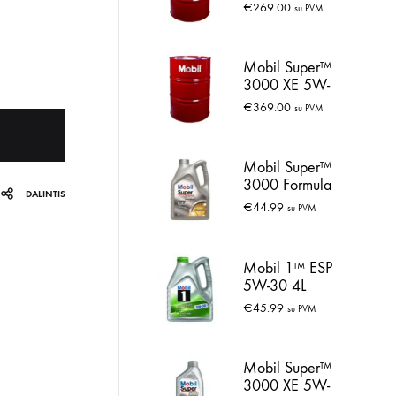
60L
€
269.00
su PVM
Mobil Super™
3000 XE 5W-
30 60L
€
369.00
su PVM
Mobil Super™
3000 Formula
DALINTIS
VC 0W-30 5L
€
44.99
su PVM
Mobil 1™ ESP
5W-30 4L
€
45.99
su PVM
Mobil Super™
3000 XE 5W-