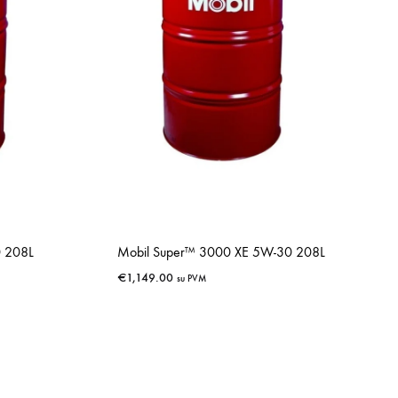
 208L
Mobil Super™ 3000 XE 5W-30 208L
€
1,149.00
su PVM
IŠSAUGOTI
IŠSAUGOTI