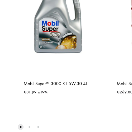
Mobil Super™ 3000 X1 5W-30 4L
Mobil 
€
31.99
€
269.0
su PVM
IŠSAUGOTI