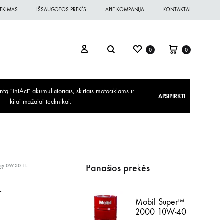
EKIMAS
IŠSAUGOTOS PREKĖS
APIE KOMPANIJA
KONTAKTAI
0
0
ą "IntAct" akumuliatoriais, skirtais motociklams ir
APSIPIRKTI
kitai mažajai technikai.
Panašios prekės
rgy 0W-30 1L
L
Mobil Super™
2000 10W-40