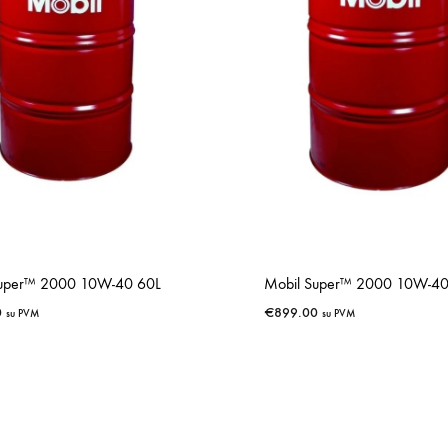
Super™ 2000 10W-40 60L
Mobil Super™ 2000 10W-40
0
€
899.00
su PVM
su PVM
IŠSAUGOTI