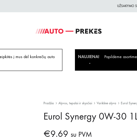
UŽSAKYMO S
Auto-
Auto
Prekes.lt
Prekes
geriausiomis
ipkitės į mus dėl konkrečių auto
NAUJIENA!
Papildėme asortiment
kainomis
Pradžia
Alyvos, tepalai ir skysčiai
Variklinė alyva
Eurol Syne
Eurol Synergy 0W-30 1
€
9.69
su PVM