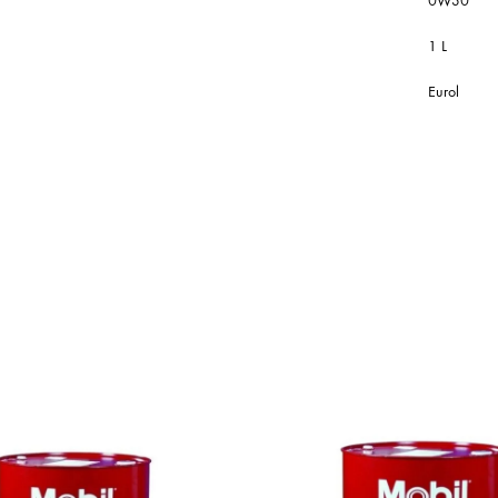
0W30
1 L
Eurol