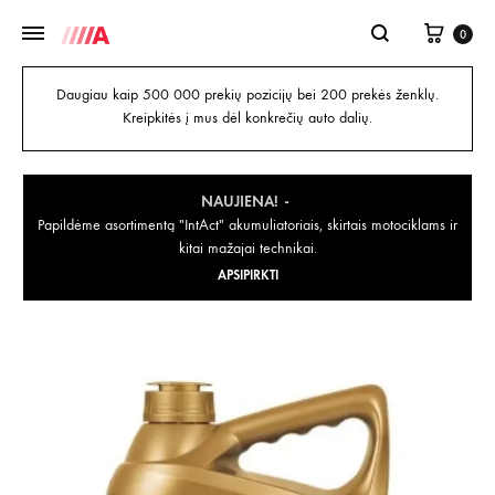
0
Daugiau kaip 500 000 prekių pozicijų bei 200 prekės ženklų.
Kreipkitės į mus dėl konkrečių auto dalių.
NAUJIENA!
Papildėme asortimentą "IntAct" akumuliatoriais, skirtais motociklams ir
kitai mažajai technikai.
APSIPIRKTI