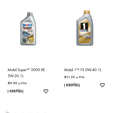
Mobil Super™ 3000 XE
Mobil 1™ FS 0W-40 1L
5W-30 1L
€
11.95
su PVM
€
9.99
su PVM
IŠSA
Į KREPŠELĮ
IŠSAUGOTI
Į KREPŠELĮ