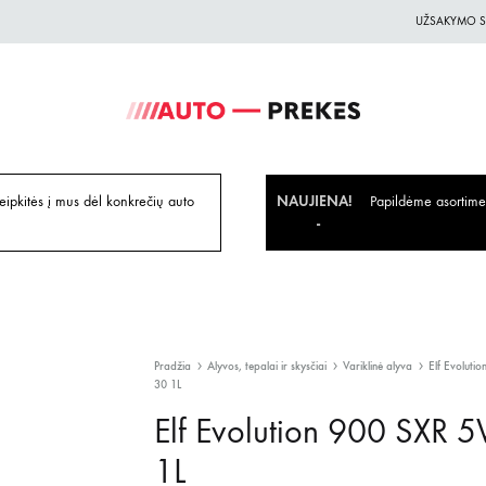
UŽSAKYMO S
Auto-
Auto
Prekes.lt
Prekes
geriausiomis
ipkitės į mus dėl konkrečių auto
NAUJIENA!
Papildėme asortiment
kainomis
Pradžia
Alyvos, tepalai ir skysčiai
Variklinė alyva
Elf Evoluti
30 1L
Elf Evolution 900 SXR 
1L