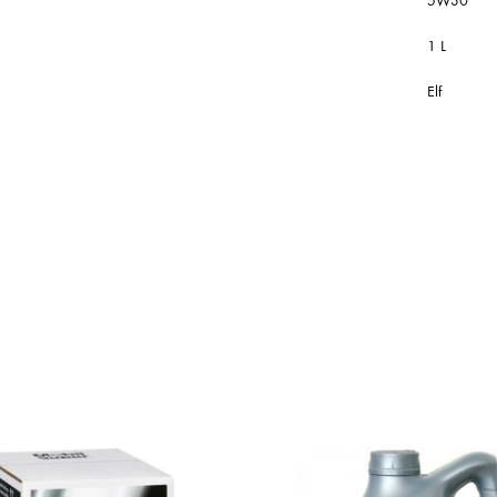
5W30
1 L
Elf