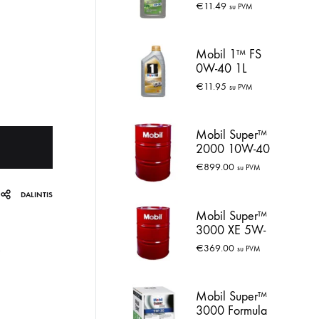
€
11.49
su PVM
Mobil 1™ FS
0W-40 1L
€
11.95
su PVM
Mobil Super™
2000 10W-40
208L
€
899.00
su PVM
DALINTIS
Mobil Super™
3000 XE 5W-
30 60L
€
369.00
su PVM
Mobil Super™
3000 Formula