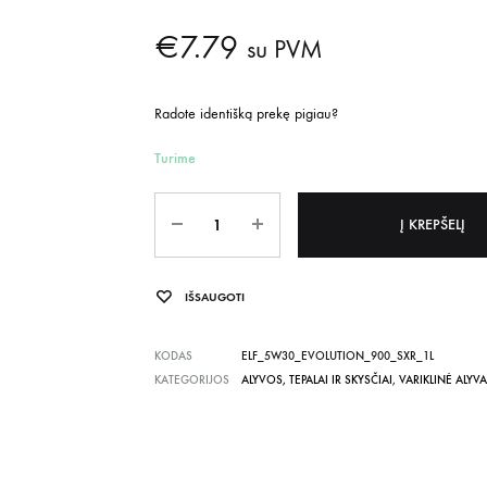
€
7.79
su PVM
Radote identišką prekę pigiau?
Turime
Kiekis
Į KREPŠELĮ
IŠSAUGOTI
KODAS
ELF_5W30_EVOLUTION_900_SXR_1L
KATEGORIJOS
ALYVOS, TEPALAI IR SKYSČIAI
,
VARIKLINĖ ALYVA