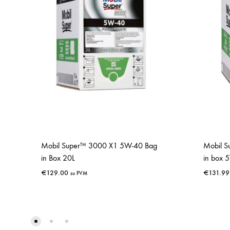
Mobil Super™ 3000 X1 5W-40 Bag
Mobil S
in Box 20L
in box 
€
129.00
€
131.99
su PVM
IŠSAUGOTI