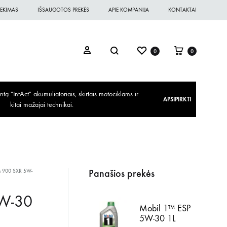
EKIMAS
IŠSAUGOTOS PREKĖS
APIE KOMPANIJA
KONTAKTAI
0
0
ą "IntAct" akumuliatoriais, skirtais motociklams ir
APSIPIRKTI
kitai mažajai technikai.
Panašios prekės
on 900 SXR 5W-
5W-30
Mobil 1™ ESP
5W-30 1L