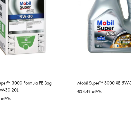
uper™ 3000 Formula FE Bag
Mobil Super™ 3000 XE 5W-
5W-30 20L
€
34.49
su PVM
su PVM
IŠSAUGOTI