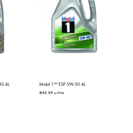
30 4L
Mobil 1™ ESP 5W-30 4L
€
45.99
su PVM
IŠSAUGOTI
IŠSAUGOTI