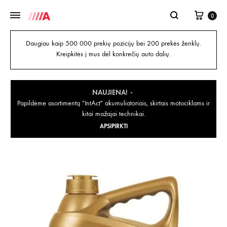
0
Daugiau kaip 500 000 prekių pozicijų bei 200 prekės ženklų.
Kreipkitės į mus dėl konkrečių auto dalių.
NAUJIENA!
Papildėme asortimentą "IntAct" akumuliatoriais, skirtais motociklams ir
kitai mažajai technikai.
APSIPIRKTI