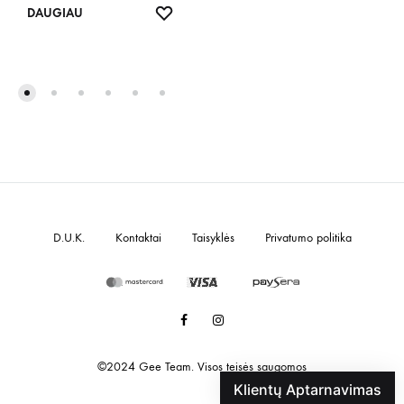
IŠSAUGOTI
DAUGIAU
D.U.K.
Kontaktai
Taisyklės
Privatumo politika
Facebook
Instagram
©2024 Gee Team. Visos teisės saugomos