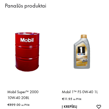
Panašūs produktai
Mobil Super™ 2000
Mobil 1™ FS 0W-40 1L
10W-40 208L
€
11.95
su PVM
€
899.00
su PVM
IŠSA
Į KREPŠELĮ