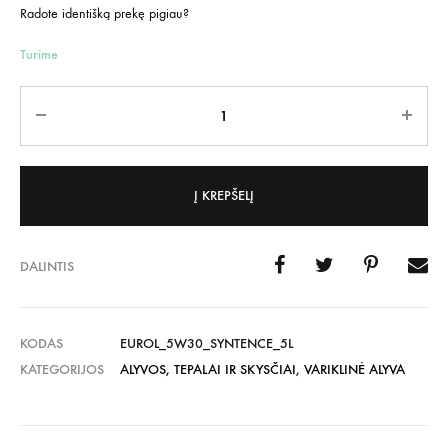
Radote identišką prekę pigiau?
Turime
Kiekis
Į KREPŠELĮ
DALINTIS
KODAS
EUROL_5W30_SYNTENCE_5L
KATEGORIJOS
ALYVOS, TEPALAI IR SKYSČIAI
,
VARIKLINĖ ALYVA