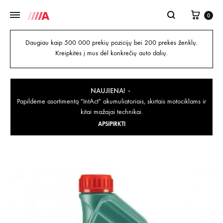
0
Daugiau kaip 500 000 prekių pozicijų bei 200 prekės ženklų.
Kreipkitės į mus dėl konkrečių auto dalių.
NAUJIENA!
Papildėme asortimentą "IntAct" akumuliatoriais, skirtais motociklams ir
kitai mažajai technikai.
APSIPIRKTI