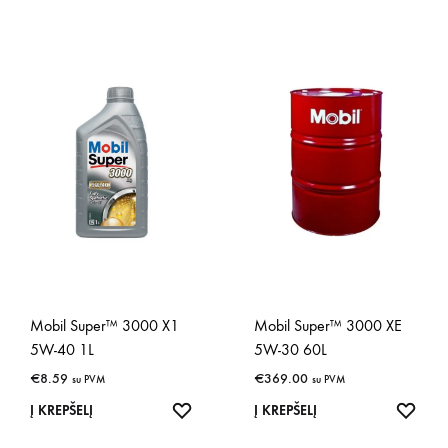
Mobil Super™ 3000 X1
Mobil Super™ 3000 XE
5W-40 1L
5W-30 60L
€
8.59
€
369.00
su PVM
su PVM
IŠSAUGOTI
IŠSA
Į KREPŠELĮ
Į KREPŠELĮ