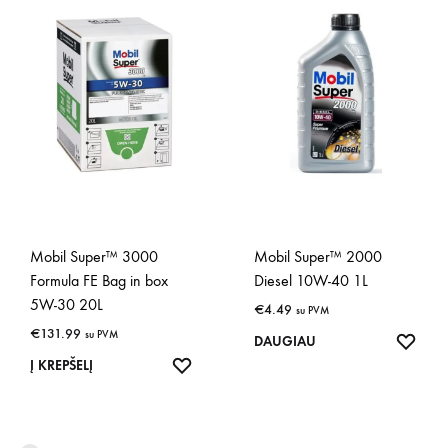
Mobil Super™ 3000
Mobil Super™ 2000
Formula FE Bag in box
Diesel 10W-40 1L
5W-30 20L
€
4.49
su PVM
€
131.99
su PVM
IŠSA
DAUGIAU
IŠSAUGOTI
Į KREPŠELĮ