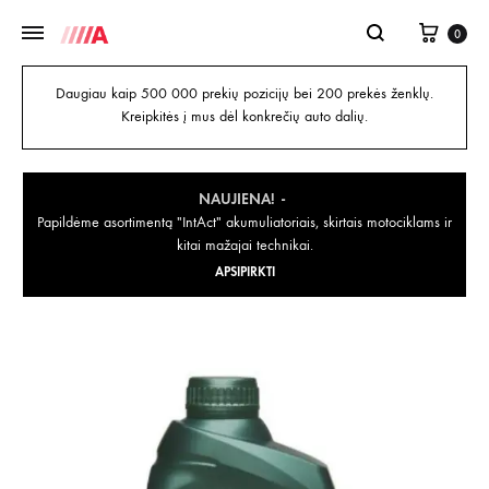
0
Daugiau kaip 500 000 prekių pozicijų bei 200 prekės ženklų.
Kreipkitės į mus dėl konkrečių auto dalių.
NAUJIENA!
Papildėme asortimentą "IntAct" akumuliatoriais, skirtais motociklams ir
kitai mažajai technikai.
APSIPIRKTI