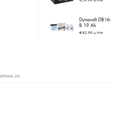
€
59.99
su PVM
Dynavolt DB16-
B 19 Ah
€
42.99
su PVM
LIEPIMAI (0)