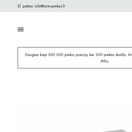
El. paštas: info@auto-prekes.lt
Daugiau kaip 500 000 prekių pozicijų bei 200 prekės ženklų. Kre
dalių.