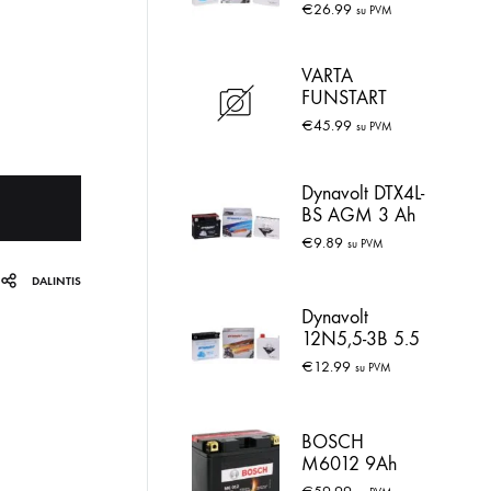
Ah
€
26.99
su PVM
VARTA
FUNSTART
TTZ12S--BS
€
45.99
su PVM
9Ah
Dynavolt DTX4L-
BS AGM 3 Ah
€
9.89
su PVM
DALINTIS
Dynavolt
12N5,5-3B 5.5
Ah
€
12.99
su PVM
BOSCH
M6012 9Ah
200A