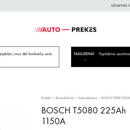
UŽSAKYMO S
Auto-
Auto
Prekes.lt
Prekes
geriausiomis
ipkitės į mus dėl konkrečių auto
NAUJIENA!
Papildėme asortiment
kainomis
Pradžia
Akumuliatoriai
Sunkvežimiams
BOSCH T5080 225Ah
BOSCH T5080 225Ah
1150A