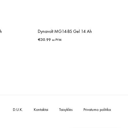
h
Dynavolt MG14-BS Gel 14 Ah
€
30.99
su PVM
IŠSAUGOTI
IŠSAUGOTI
D.U.K.
Kontaktai
Taisyklės
Privatumo politika