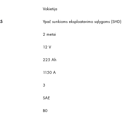
Vokietija
AS
Ypač sunkioms eksploatavimo sąlygoms (SHD)
2 metai
12 V
225 Ah
1150 A
3
SAE
B0