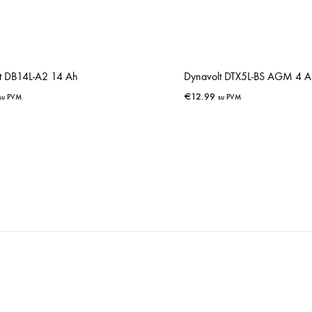
t DB14L-A2 14 Ah
Dynavolt DTX5L-BS AGM 4 A
€
12.99
su PVM
su PVM
IŠSAUGOTI