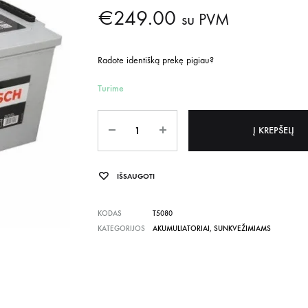
€
249.00
su PVM
Radote identišką prekę pigiau?
Turime
Kiekis
Į KREPŠELĮ
IŠSAUGOTI
KODAS
T5080
KATEGORIJOS
AKUMULIATORIAI
,
SUNKVEŽIMIAMS