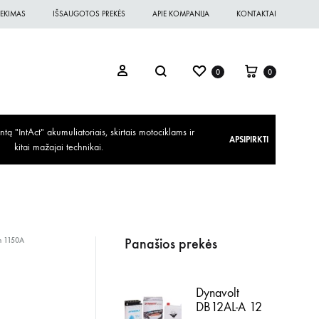
EKIMAS
IŠSAUGOTOS PREKĖS
APIE KOMPANIJA
KONTAKTAI
0
0
ą "IntAct" akumuliatoriais, skirtais motociklams ir
APSIPIRKTI
kitai mažajai technikai.
Panašios prekės
 1150A
Dynavolt
DB12AL-A 12