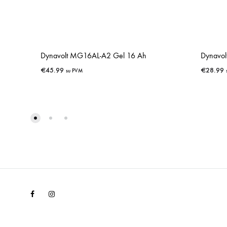
Dynavolt MG16AL-A2 Gel 16 Ah
Dynavol
€
45.99
€
28.99
su PVM
IŠSAUGOTI
Facebook
Instagram