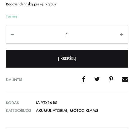
Radote identišką prekę pigiau?
Turime
Kiekis
Į KREPŠELĮ
DALINTIS
KODAS
IA YTX16-BS
KATEGORIJOS
AKUMULIATORIAI
,
MOTOCIKLAMS