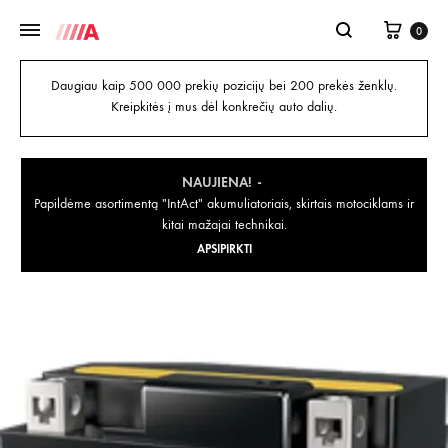
0
Daugiau kaip 500 000 prekių pozicijų bei 200 prekės ženklų.
Kreipkitės į mus dėl konkrečių auto dalių.
NAUJIENA!
Papildėme asortimentą "IntAct" akumuliatoriais, skirtais motociklams ir
kitai mažajai technikai.
APSIPIRKTI