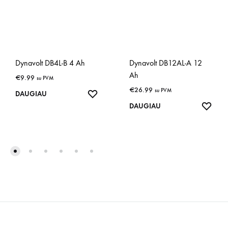
Dynavolt DB4L-B 4 Ah
Dynavolt DB12AL-A 12
Ah
€
9.99
su PVM
€
26.99
su PVM
IŠSAUGOTI
DAUGIAU
IŠSA
DAUGIAU