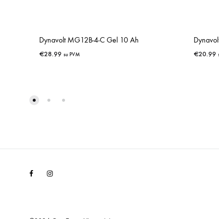
Dynavolt MG12B-4-C Gel 10 Ah
Dynavo
€
28.99
€
20.99
su PVM
IŠSAUGOTI
Facebook
Instagram