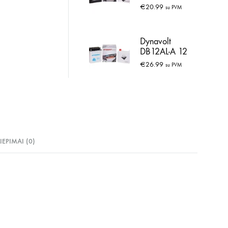
AGM 2.3 Ah
€
20.99
su PVM
Dynavolt
DB12AL-A 12
Ah
€
26.99
su PVM
LIEPIMAI (0)