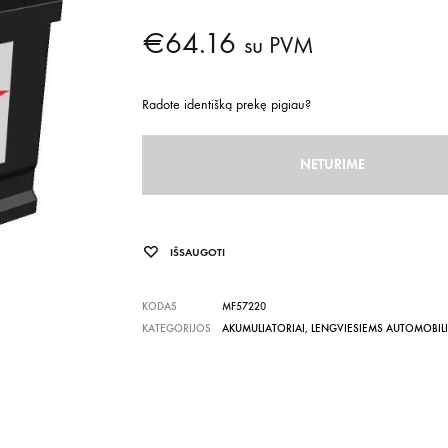
€
64.16
su PVM
Radote identišką prekę pigiau?
NETURIME
IŠSAUGOTI
KODAS
MF57220
KATEGORIJOS
AKUMULIATORIAI
,
LENGVIESIEMS AUTOMOBIL