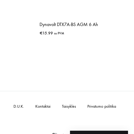
Dynavolt DTX7A-BS AGM 6 Ah
€
15.99
su PVM
IŠSAUGOTI
D.U.K.
Kontaktai
Taisyklės
Privatumo politika