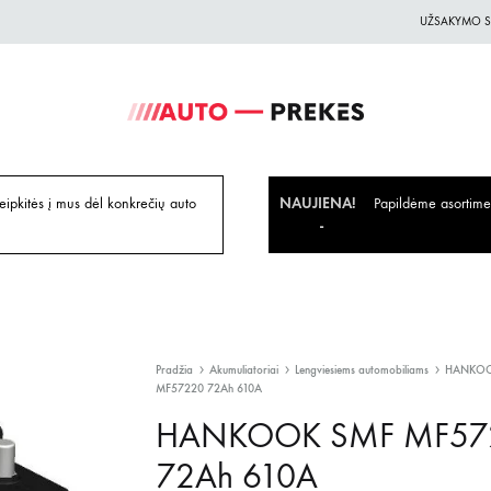
UŽSAKYMO S
Auto-
Auto
Prekes.lt
Prekes
geriausiomis
ipkitės į mus dėl konkrečių auto
NAUJIENA!
Papildėme asortiment
kainomis
Pradžia
Akumuliatoriai
Lengviesiems automobiliams
HANKOO
MF57220 72Ah 610A
HANKOOK SMF MF57
72Ah 610A