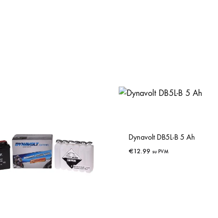
Dynavolt DB5L-B 5 Ah
€
12.99
su PVM