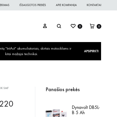
EKIMAS
IŠSAUGOTOS PREKĖS
APIE KOMPANIJA
KONTAKTAI
0
0
ą "IntAct" akumuliatoriais, skirtais motociklams ir
APSIPIRKTI
kitai mažajai technikai.
Panašios prekės
K SMF
220
Dynavolt DB5L-
B 5 Ah