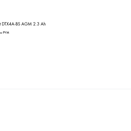
lt DTX4A-BS AGM 2.3 Ah
su PVM
IŠSAUGOTI