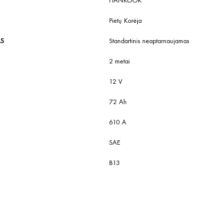
HANKOOK
Pietų Korėja
AS
Standartinis neaptarnaujamas
2 metai
12 V
72 Ah
610 A
SAE
B13