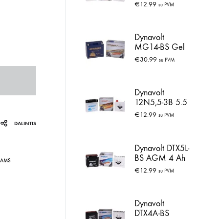
€
12.99
su PVM
Dynavolt
MG14-BS Gel
14 Ah
€
30.99
su PVM
Dynavolt
12N5,5-3B 5.5
Ah
€
12.99
su PVM
DALINTIS
Dynavolt DTX5L-
BS AGM 4 Ah
IAMS
€
12.99
su PVM
Dynavolt
DTX4A-BS