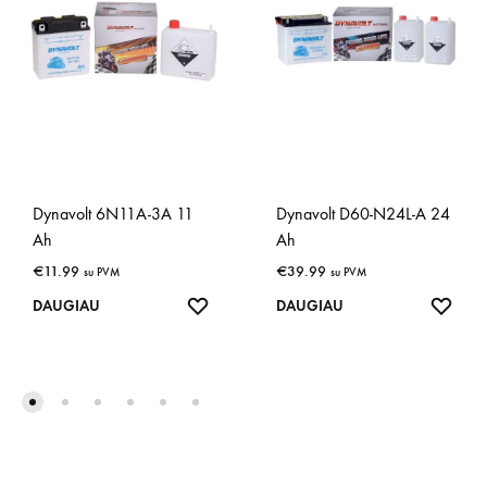
Dynavolt 6N11A-3A 11
Dynavolt D60-N24L-A 24
Ah
Ah
€
11.99
€
39.99
su PVM
su PVM
IŠSAUGOTI
IŠSA
DAUGIAU
DAUGIAU