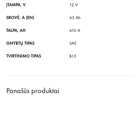
ĮTAMPA, V
12 V
SROVĖ, A (EN)
63 Ah
TALPA, AH
610 A
GNYBTŲ TIPAS
SAE
TVIRTINIMO TIPAS
B13
Panašūs produktai