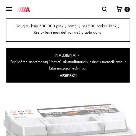
0
Daugiau kaip 500 000 prekių pozicijų bei 200 prekės ženklų.
Kreipkitės į mus dėl konkrečių auto dalių.
NAUJIENA!
Papildėme asortimentą "IntAct" akumuliatoriais, skirtais motociklams ir
kitai mažajai technikai.
APSIPIRKTI