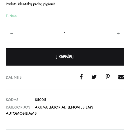
Radote identišką prekę pigiau?
Turime
Kiekis
Į KREPŠELĮ
DALINTIS
KODAS
S5005
KATEGORIJOS
AKUMULIATORIAI
,
LENGVIESIEMS
AUTOMOBILIAMS