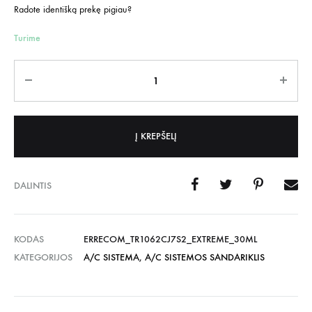
Radote identišką prekę pigiau?
Turime
Kiekis
Į KREPŠELĮ
DALINTIS
KODAS
ERRECOM_TR1062CJ7S2_EXTREME_30ML
KATEGORIJOS
A/C SISTEMA
,
A/C SISTEMOS SANDARIKLIS