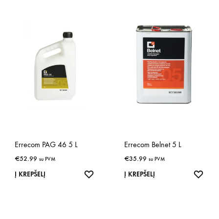
Errecom PAG 46 5 L
Errecom Belnet 5 L
€
52.99
€
35.99
su PVM
su PVM
IŠSAUGOTI
IŠSA
Į KREPŠELĮ
Į KREPŠELĮ