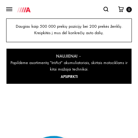
0
Daugiau kaip 500 000 prekių pozicijų bei 200 prekės ženklų.
Kreipkitės į mus dėl konkrečių auto dalių.
NAUJIENA!
Papildėme asortimentą "IntAct" akumuliatoriais, skirtais motociklams ir
kitai mažajai technikai.
APSIPIRKTI