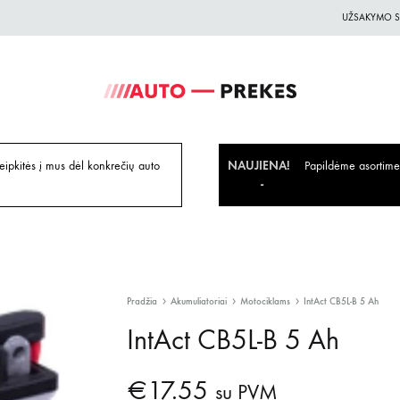
UŽSAKYMO S
Auto-
Auto
Prekes.lt
Prekes
geriausiomis
ipkitės į mus dėl konkrečių auto
NAUJIENA!
Papildėme asortiment
kainomis
Pradžia
Akumuliatoriai
Motociklams
IntAct CB5L-B 5 Ah
IntAct CB5L-B 5 Ah
€
17.55
su PVM