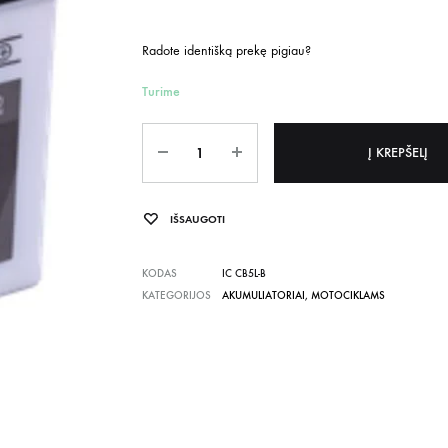
Radote identišką prekę pigiau?
Turime
Kiekis
Į KREPŠELĮ
IŠSAUGOTI
KODAS
IC CB5L-B
KATEGORIJOS
AKUMULIATORIAI
,
MOTOCIKLAMS