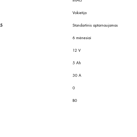
IntAct
Vokietija
AS
Standartinis aptarnaujamas
6 mėnesiai
12 V
5 Ah
30 A
0
B0