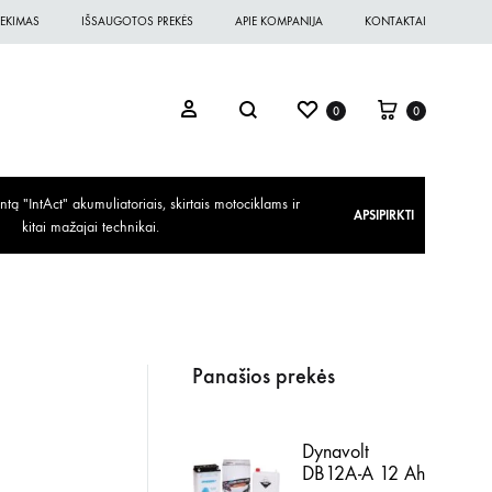
EKIMAS
IŠSAUGOTOS PREKĖS
APIE KOMPANIJA
KONTAKTAI
0
0
ą "IntAct" akumuliatoriais, skirtais motociklams ir
APSIPIRKTI
kitai mažajai technikai.
Panašios prekės
Dynavolt
DB12A-A 12 Ah