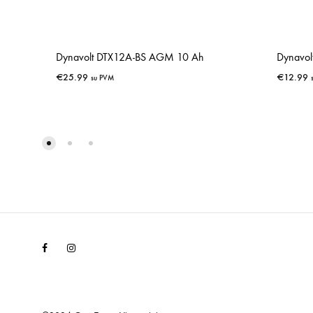
Dynavolt DTX12A-BS AGM 10 Ah
Dynavol
€
25.99
€
12.99
su PVM
IŠSAUGOTI
Facebook
Instagram