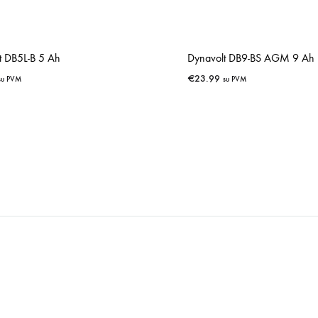
t DB5L-B 5 Ah
Dynavolt DB9-BS AGM 9 Ah
€
23.99
su PVM
su PVM
IŠSAUGOTI