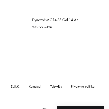
Dynavolt MG14-BS Gel 14 Ah
€
30.99
su PVM
IŠSAUGOTI
IŠSAUGOTI
D.U.K.
Kontaktai
Taisyklės
Privatumo politika