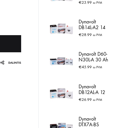
€
23.99
su PVM
Dynavolt
DB14L-A2 14
Ah
€
28.99
su PVM
Dynavolt D60-
N30L-A 30 Ah
DALINTIS
€
45.99
su PVM
Dynavolt
DB12AL-A 12
Ah
€
26.99
su PVM
Dynavolt
DTX7A-BS